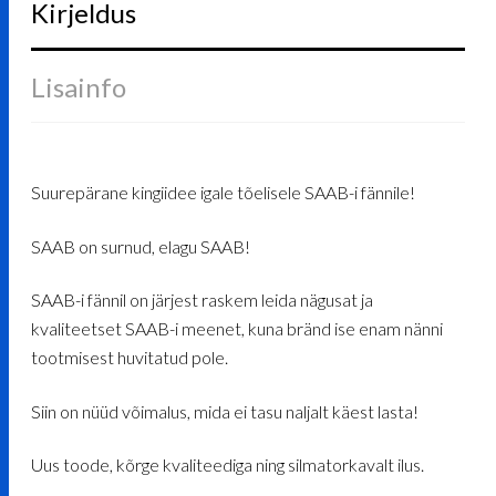
Kirjeldus
Lisainfo
Suurepärane kingiidee igale tõelisele SAAB-i fännile!
SAAB on surnud, elagu SAAB!
SAAB-i fännil on järjest raskem leida nägusat ja
kvaliteetset SAAB-i meenet, kuna bränd ise enam nänni
tootmisest huvitatud pole.
Siin on nüüd võimalus, mida ei tasu naljalt käest lasta!
Uus toode, kõrge kvaliteediga ning silmatorkavalt ilus.