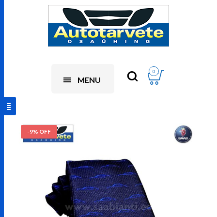
0
MENU
-9% OFF