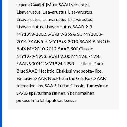
версии Сааб[:fi]Muut SAAB versiot[:]
,
Lisavarustus
,
Lisavarustus
,
Lisavarustus
,
Lisavarustus
,
Lisavarustus
,
Lisavarustus
,
Lisavarusutus
,
Lisavarusutus
,
SAAB 9-3
MY1998-2002
,
SAAB 9-3 SS & SC MY2003-
2014
,
SAAB 9-5 MY1998-2010
,
SAAB 9-5NG &
9-4X MY2010-2012
,
SAAB 900 Classic
MY1979-1993
,
SAAB 9000 MY1985-1998
,
SAAB 900NG MY1994-1998
Sildid:
Dark
Blue SAAB Necktie
,
Eksklusiivne seotav lips
,
Exclusive SAAB Necktie in the Gift Box
,
SAAB
teemaline lips
,
SAAB Turbo Classic
,
Tumesinine
SAAB lips
,
tumma sininen
,
Yksinomainen
pukusolmio lahjapakkauksessa