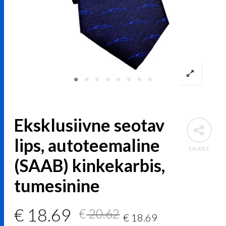
Eksklusiivne seotav
lips, autoteemaline
SHARE
(SAAB) kinkekarbis,
tumesinine
Algne
Current
€
18.69
€
20.62
€
18.69