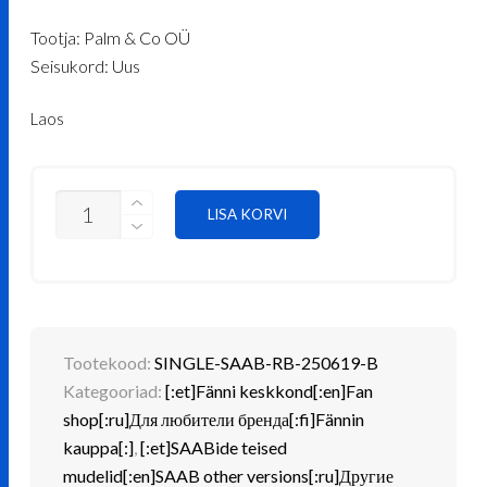
hind
price
Tootja: Palm & Co OÜ
oli:
is:
Seisukord: Uus
€ 20.62.
€ 18.69.
Laos
EKSKLUSIIVNE
LISA KORVI
SEOTAV
LIPS,
AUTOTEEMALINE
(SAAB)
KINKEKARBIS,
TUMESININE
KOGUS
Tootekood:
SINGLE-SAAB-RB-250619-B
Kategooriad:
[:et]Fänni keskkond[:en]Fan
shop[:ru]Для любители бренда[:fi]Fännin
kauppa[:]
,
[:et]SAABide teised
mudelid[:en]SAAB other versions[:ru]Другие