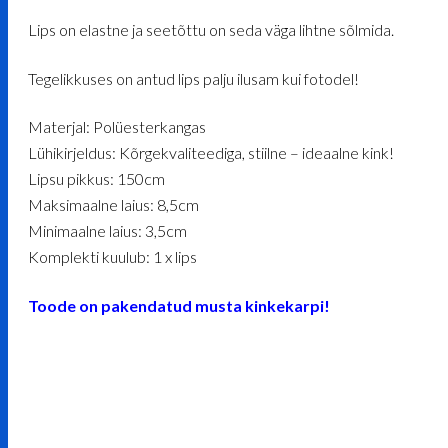
Lips on elastne ja seetõttu on seda väga lihtne sõlmida.
Tegelikkuses on antud lips palju ilusam kui fotodel!
Materjal: Polüesterkangas
Lühikirjeldus: Kõrgekvaliteediga, stiilne – ideaalne kink!
Lipsu pikkus: 150cm
Maksimaalne laius: 8,5cm
Minimaalne laius: 3,5cm
Komplekti kuulub: 1 x lips
Toode on pakendatud musta kinkekarpi!