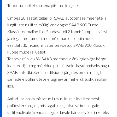
Toodetud eritellimusena piiratud koguses.
Umbes 20 aastat tagasi oli SAAB autotehase meenete ja
kingituste riiulites müügil analoogne SAAB 900 Turbo
Klassik teemaline lips. Saadaval oli 2 tooni: šampanjavärvi
ja elegantne tumesinine (mõlemad on ka siin poes
esindatud). Tikandi muster on võetud SAAB 900 Klassik
kupee mudeli siluetist.
Teatavasti olid kõik SAAB meened ja ärikingid väga kõrge
kvaliteediga ning mõeldud pikaajaliseks kasutamiseks nagu
SAAB autodki. Seda traditsiooni järgides on siin müügil
samadele põhimõtetele tuginev ärimehe luksuslik seotav
lips.
Antud lips on valmistatud luksuslikust ja kvaliteetsest
polüesterkangast, mis tagab elegantse välimuse igale
stiiliteadlikule ja endast lugupidavale härras- või ärimehele.