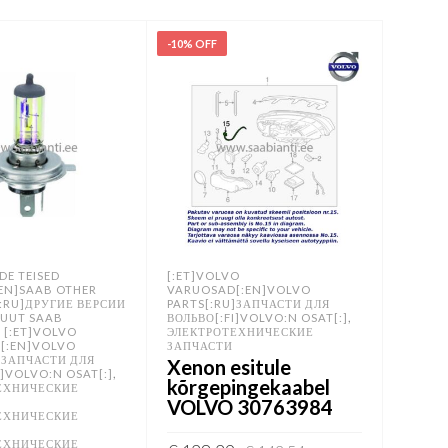
-10% OFF
DE TEISED
[:ET]VOLVO
EN]SAAB OTHER
VARUOSAD[:EN]VOLVO
:RU]ДРУГИЕ ВЕРСИИ
PARTS[:RU]ЗАПЧАСТИ ДЛЯ
,
MUUT SAAB
ВОЛЬВО[:FI]VOLVO:N OSAT[:]
,
[:ET]VOLVO
ЭЛЕКТРОТЕХНИЧЕСКИЕ
[:EN]VOLVO
ЗАПЧАСТИ
]ЗАПЧАСТИ ДЛЯ
Xenon esitule
,
I]VOLVO:N OSAT[:]
kõrgepingekaabel
ЕХНИЧЕСКИЕ
,
VOLVO 30763984
ЕХНИЧЕСКИЕ
,
ЕХНИЧЕСКИЕ