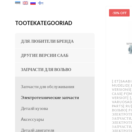
-50% OFF
TOOTEKATEGOORIAD
ДЛЯ ЛЮБИТЕЛИ БРЕНДА
ДРУГИЕ ВЕРСИИ СААБ
ЗАПЧАСТИ ДЛЯ ВОЛЬВО
[:ET]SAABI
MUDELID[:
Запчасти для обслуживания
VERSIONS[
СААБ[:FI]
Электротехнические запчасти
VERSIOT[:]
VARUOSAD
PARTS[:RU
Деталй кузова
ВОЛЬВО[:F
ЭЛЕКТРОТ
ЗАПЧАСТИ
Aксессуары
ЭЛЕКТРОТ
ЗАПЧАСТИ
Деталй двигателя
ЭЛЕКТРОТ