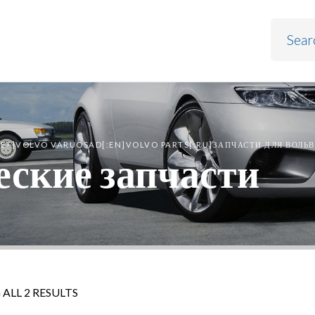
:ET]VOLVO VARUOSAD[:EN]VOLVO PARTS[:RU]ЗАПЧАСТИ ДЛЯ ВОЛЬВО
ские запчасти
ALL 2 RESULTS