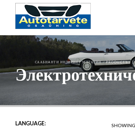
СААБИAНТИ ИНТЕРНЕТ МАГАЗИН
>
PRODUCTS
>
[
Электротехниче
LANGUAGE:
SHOWING 