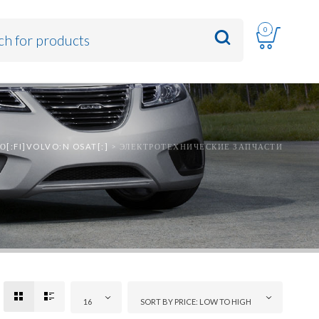
0
[:FI]VOLVO:N OSAT[:]
>
ЭЛЕКТРОТЕХНИЧЕСКИЕ ЗАПЧАСТИ
16
SORT BY PRICE: LOW TO HIGH