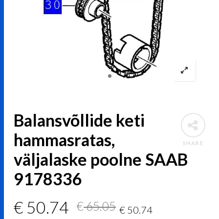
Balansvõllide keti
hammasratas,
SHARE
väljalaske poolne SAAB
9178336
Algne
Current
€
50.74
€
65.05
€
50.74