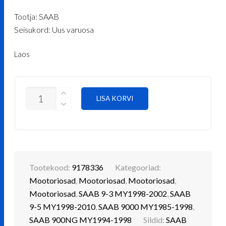
hind
price
Tootja: SAAB
oli:
is:
Seisukord: Uus varuosa
€ 65.05.
€ 50.74.
Laos
BALANSVÕLLIDE
LISA KORVI
KETI
HAMMASRATAS,
VÄLJALASKE
POOLNE
SAAB
9178336
KOGUS
Tootekood:
9178336
Kategooriad:
Mootoriosad
,
Mootoriosad
,
Mootoriosad
,
Mootoriosad
,
SAAB 9-3 MY1998-2002
,
SAAB
9-5 MY1998-2010
,
SAAB 9000 MY1985-1998
,
SAAB 900NG MY1994-1998
Sildid:
SAAB