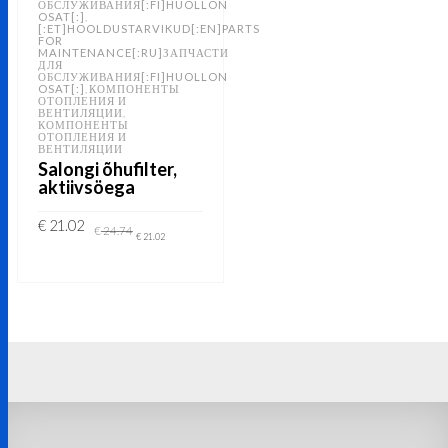
ОБСЛУЖИВАНИЯ[:FI]HUOLLON
OSAT[:]
,
[:ET]HOOLDUSTARVIKUD[:EN]PARTS
FOR
MAINTENANCE[:RU]ЗАПЧАСТИ
ДЛЯ
ОБСЛУЖИВАНИЯ[:FI]HUOLLON
OSAT[:]
КОМПОНЕНТЫ
,
ОТОПЛЕНИЯ И
ВЕНТИЛЯЦИИ
,
КОМПОНЕНТЫ
ОТОПЛЕНИЯ И
ВЕНТИЛЯЦИИ
Salongi õhufilter,
aktiivsöega
Original
Current
€
21.02
€
24.74
price
price
€
21.02
was:
is:
€ 24.74.
€ 21.02.
ADD TO CART