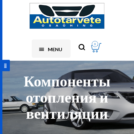
0
MENU
Компоненты
отопления и
вентиляции