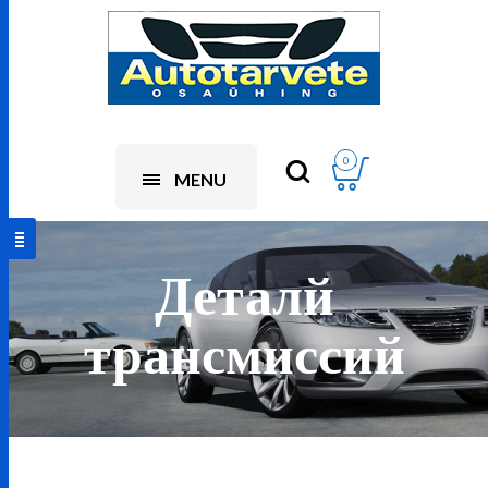
0
MENU
Деталй
трансмиссий