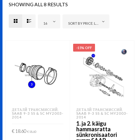
SHOWING ALL 8 RESULTS
16
SORT BY PRICE: LOW TO HIGH
-15% OFF
ДЕТАЛЙ ТРАНСМИССИЙ
ДЕТАЛЙ ТРАНСМИССИЙ
,
,
SAAB 9-3 SS & SC MY2003-
SAAB 9-3 SS & SC MY2003-
2014
2014
1. ja 2. käigu
hammasratta
€
18.60
€
18.60
sünkronisaatori