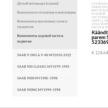
Деталй интерьера (салона)
[:ET]ROOL
OSAD[:EN]
PARTS[:RU
Компоненты отопления и вентиляции
РУЛЕВОЙ
СИСТЕМЫ[
,
OSAT[:]
SA
Компоненты выхлопных газов и
,
2010
КОМ
глушителя
ЧАСТИ И 
Käändte
Компоненты ходовой части и
parem 
52336
подвески
€
124.64
SAAB 9-5NG & 9-4X MY2010-2012
ADD TO 
SAAB 900 CLASSIC MY1979-1993
SAAB 9000 MY1985-1998
SAAB 900NG MY1994-1998