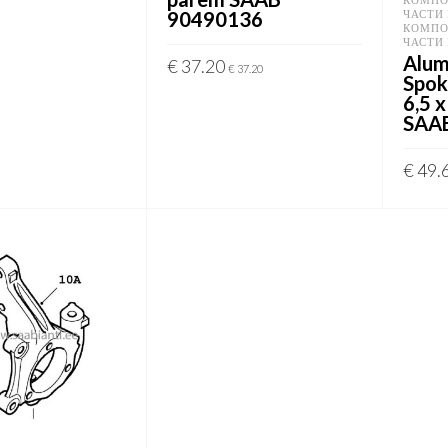
CART
90490136
ЧАСТИ
КОМПО
ЧАСТИ
Alum
€
37.20
€
37.20
Spok
6,5 
ADD TO CART
SAA
€
49.
ADD