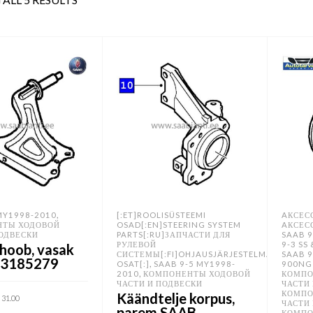
,
MY1998-2010
[:ET]ROOLISÜSTEEMI
AКСЕС
ТЫ ХОДОВОЙ
OSAD[:EN]STEERING SYSTEM
AКСЕС
ПОДВЕСКИ
PARTS[:RU]ЗАПЧАСТИ ДЛЯ
SAAB 9
РУЛЕВОЙ
9-3 SS
hoob, vasak
СИСТЕМЫ[:FI]OHJAUSJÄRJESTELMÄN
SAAB 9
93185279
,
OSAT[:]
SAAB 9-5 MY1998-
900NG
,
2010
КОМПОНЕНТЫ ХОДОВОЙ
КОМПО
ЧАСТИ И ПОДВЕСКИ
ЧАСТИ
КОМПО
Käändtelje korpus,
31.00
ЧАСТИ
parem SAAB
КОМПО