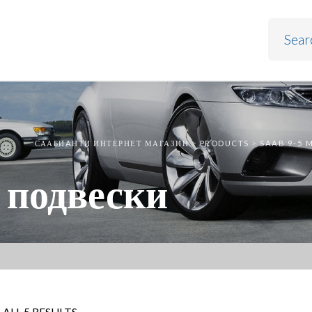
СААБИAНТИ ИНТЕРНЕТ МАГАЗИН
>
PRODUCTS
>
SAAB 9-5 
и подвески
ALL 5 RESULTS