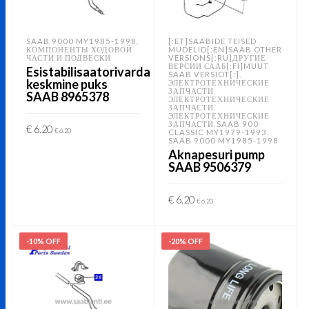
SAAB 9000 MY1985-1998
[:ET]SAABIDE TEISED
,
КОМПОНЕНТЫ ХОДОВОЙ
MUDELID[:EN]SAAB OTHER
ЧАСТИ И ПОДВЕСКИ
VERSIONS[:RU]ДРУГИЕ
ВЕРСИИ СААБ[:FI]MUUT
Esistabilisaatorivarda
SAAB VERSIOT[:]
,
keskmine puks
ЭЛЕКТРОТЕХНИЧЕСКИЕ
ЗАПЧАСТИ
,
SAAB 8965378
ЭЛЕКТРОТЕХНИЧЕСКИЕ
ЗАПЧАСТИ
,
ЭЛЕКТРОТЕХНИЧЕСКИЕ
ЗАПЧАСТИ
SAAB 900
,
€
6.20
€
6.20
CLASSIC MY1979-1993
,
SAAB 9000 MY1985-1998
Aknapesuri pump
ADD TO CART
SAAB 9506379
€
6.20
€
6.20
ADD TO CART
-10% OFF
-20% OFF