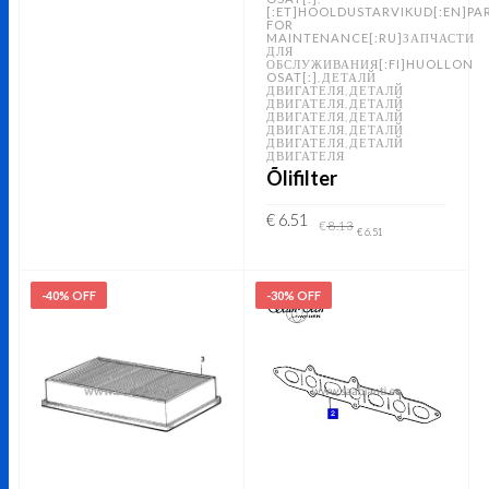
[:ET]HOOLDUSTARVIKUD[:EN]PA
FOR
MAINTENANCE[:RU]ЗАПЧАСТИ
ДЛЯ
ОБСЛУЖИВАНИЯ[:FI]HUOLLON
OSAT[:]
ДЕТАЛЙ
,
ДВИГАТЕЛЯ
ДЕТАЛЙ
,
ДВИГАТЕЛЯ
ДЕТАЛЙ
,
ДВИГАТЕЛЯ
ДЕТАЛЙ
,
ДВИГАТЕЛЯ
ДЕТАЛЙ
,
ДВИГАТЕЛЯ
ДЕТАЛЙ
,
ДВИГАТЕЛЯ
Õlifilter
Original
Current
€
6.51
€
8.13
price
price
€
6.51
was:
is:
€ 8.13.
€ 6.51.
ADD TO CART
-40% OFF
-30% OFF