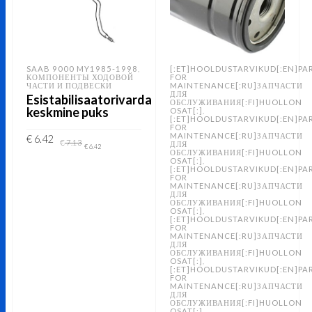
SAAB 9000 MY1985-1998
[:ET]HOOLDUSTARVIKUD[:EN]PA
,
КОМПОНЕНТЫ ХОДОВОЙ
FOR
ЧАСТИ И ПОДВЕСКИ
MAINTENANCE[:RU]ЗАПЧАСТИ
ДЛЯ
Esistabilisaatorivarda
ОБСЛУЖИВАНИЯ[:FI]HUOLLON
keskmine puks
OSAT[:]
,
[:ET]HOOLDUSTARVIKUD[:EN]PA
FOR
MAINTENANCE[:RU]ЗАПЧАСТИ
Original
Current
€
6.42
€
7.13
ДЛЯ
price
price
€
6.42
ОБСЛУЖИВАНИЯ[:FI]HUOLLON
was:
is:
OSAT[:]
,
€ 7.13.
€ 6.42.
ADD TO CART
[:ET]HOOLDUSTARVIKUD[:EN]PA
FOR
MAINTENANCE[:RU]ЗАПЧАСТИ
ДЛЯ
ОБСЛУЖИВАНИЯ[:FI]HUOLLON
OSAT[:]
,
[:ET]HOOLDUSTARVIKUD[:EN]PA
FOR
MAINTENANCE[:RU]ЗАПЧАСТИ
ДЛЯ
ОБСЛУЖИВАНИЯ[:FI]HUOLLON
OSAT[:]
,
[:ET]HOOLDUSTARVIKUD[:EN]PA
FOR
MAINTENANCE[:RU]ЗАПЧАСТИ
ДЛЯ
ОБСЛУЖИВАНИЯ[:FI]HUOLLON
OSAT[:]
,