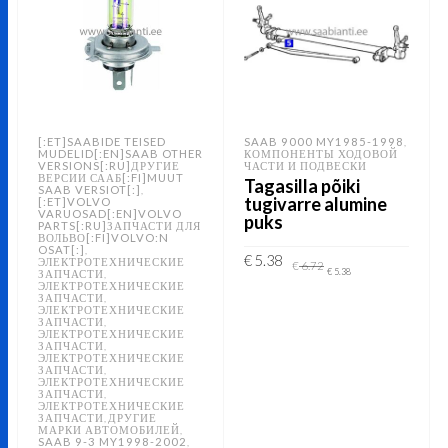
[:ET]SAABIDE TEISED
SAAB 9000 MY1985-1998
,
MUDELID[:EN]SAAB OTHER
КОМПОНЕНТЫ ХОДОВОЙ
VERSIONS[:RU]ДРУГИЕ
ЧАСТИ И ПОДВЕСКИ
ВЕРСИИ СААБ[:FI]MUUT
Tagasilla põiki
SAAB VERSIOT[:]
,
tugivarre alumine
[:ET]VOLVO
VARUOSAD[:EN]VOLVO
puks
PARTS[:RU]ЗАПЧАСТИ ДЛЯ
ВОЛЬВО[:FI]VOLVO:N
OSAT[:]
,
Original
Current
€
5.38
ЭЛЕКТРОТЕХНИЧЕСКИЕ
€
6.72
price
price
€
5.38
ЗАПЧАСТИ
,
ЭЛЕКТРОТЕХНИЧЕСКИЕ
was:
is:
ЗАПЧАСТИ
,
€ 6.72.
€ 5.38.
ADD TO CART
ЭЛЕКТРОТЕХНИЧЕСКИЕ
ЗАПЧАСТИ
,
ЭЛЕКТРОТЕХНИЧЕСКИЕ
ЗАПЧАСТИ
,
ЭЛЕКТРОТЕХНИЧЕСКИЕ
ЗАПЧАСТИ
,
ЭЛЕКТРОТЕХНИЧЕСКИЕ
ЗАПЧАСТИ
,
ЭЛЕКТРОТЕХНИЧЕСКИЕ
ЗАПЧАСТИ
ДРУГИЕ
,
МАРКИ АВТОМОБИЛЕЙ
,
SAAB 9-3 MY1998-2002
,