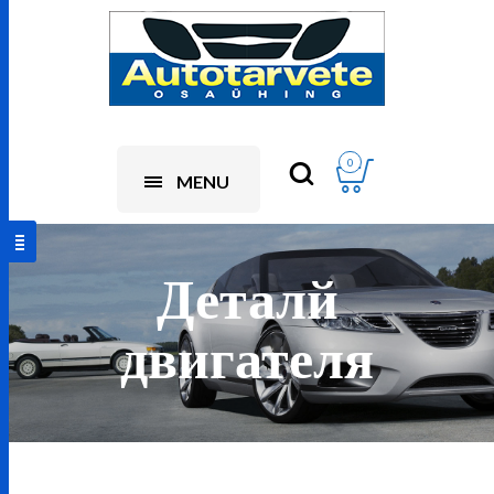
0
MENU
Деталй
двигателя