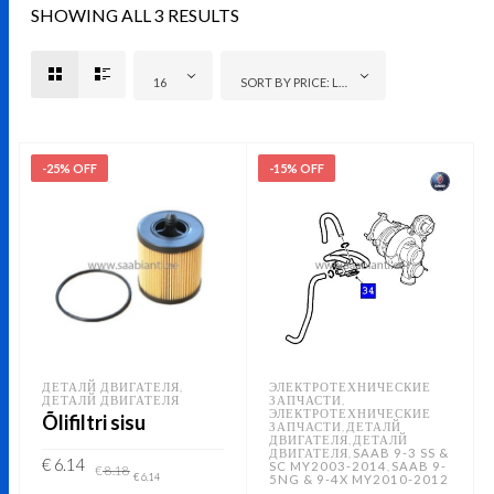
SHOWING ALL 3 RESULTS
16
SORT BY PRICE: LOW TO HIGH
-25% OFF
-15% OFF
ДЕТАЛЙ ДВИГАТЕЛЯ
ЭЛЕКТРОТЕХНИЧЕСКИЕ
,
ДЕТАЛЙ ДВИГАТЕЛЯ
ЗАПЧАСТИ
,
ЭЛЕКТРОТЕХНИЧЕСКИЕ
Õlifiltri sisu
ЗАПЧАСТИ
ДЕТАЛЙ
,
ДВИГАТЕЛЯ
ДЕТАЛЙ
,
ДВИГАТЕЛЯ
SAAB 9-3 SS &
,
Original
Current
€
6.14
SC MY2003-2014
SAAB 9-
,
€
8.18
price
price
€
6.14
5NG & 9-4X MY2010-2012