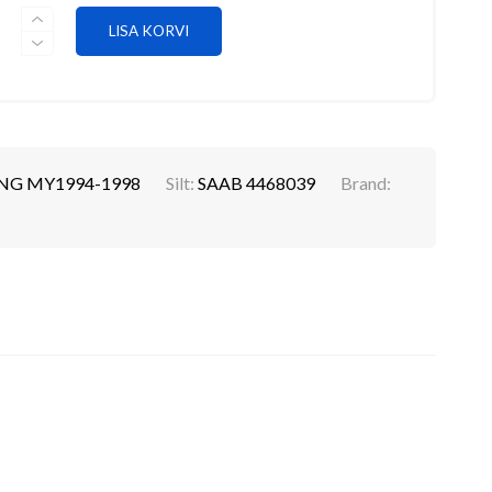
ESITULE
LISA KORVI
KLAAS,
VASAK
SAAB
4468039
KOGUS
NG MY1994-1998
Silt:
SAAB 4468039
Brand: