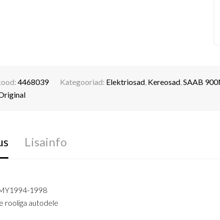
kood:
4468039
Kategooriad:
Elektriosad
,
Kereosad
,
SAAB 900
riginal
us
Lisainfo
 MY1994-1998
 rooliga autodele