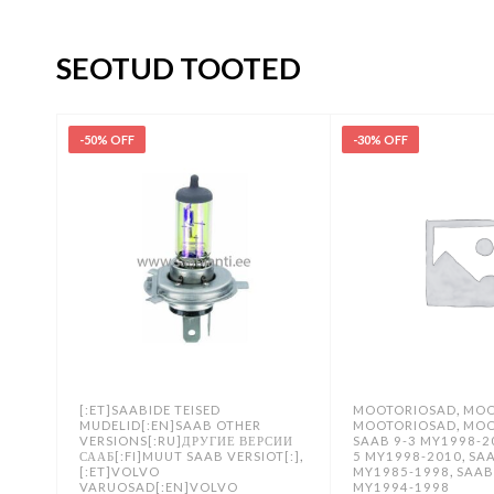
SEOTUD TOOTED
-50% OFF
-30% OFF
,
[:ET]SAABIDE TEISED
MOOTORIOSAD
MOO
,
MUDELID[:EN]SAAB OTHER
MOOTORIOSAD
MOO
VERSIONS[:RU]ДРУГИЕ ВЕРСИИ
SAAB 9-3 MY1998-2
,
,
СААБ[:FI]MUUT SAAB VERSIOT[:]
5 MY1998-2010
SA
,
[:ET]VOLVO
MY1985-1998
SAAB
VARUOSAD[:EN]VOLVO
MY1994-1998