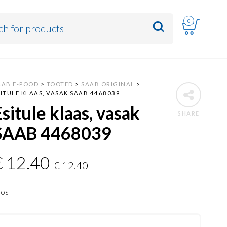
0
AAB E-POOD
>
TOOTED
>
SAAB ORIGINAL
>
SITULE KLAAS, VASAK SAAB 4468039
Esitule klaas, vasak
SHARE
SAAB 4468039
€
12.40
€
12.40
aos