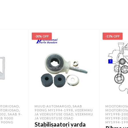
-30% OFF
-15% OFF
,
,
TORIOSAD
MUUD AUTOMARGID
SAAB
MOOTORIOS
,
,
TORIOSAD
900NG MY1994-1998
VEERMIKU
MOOTORIOS
,
,
002
SAAB 9-
JA VEDRUSTUSE OSAD
VEERMIKU
MY1998-20
AB 9000
JA VEDRUSTUSE OSAD
MY1998-20
 900NG
MY1994-19
Stabilisaatori varda