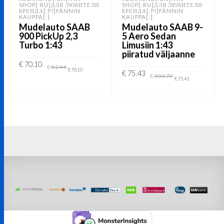
SHOP[:RU]ДЛЯ ЛЮБИТЕЛИ
SHOP[:RU]ДЛЯ ЛЮБИТЕЛИ
БРЕНДА[:FI]FÄNNIN
БРЕНДА[:FI]FÄNNIN
KAUPPA[:]
KAUPPA[:]
Mudelauto SAAB
Mudelauto SAAB 9-
900 PickUp 2,3
5 Aero Sedan
Turbo 1:43
Limusiin 1:43
piiratud väljaanne
Algne
Current
€
70.10
€
82.46
hind
price
€
70.10
Algne
Current
€
75.43
€
106.70
oli:
is:
hind
price
€
75.43
€ 82.46.
€ 70.10.
LISA KORVI
oli:
is:
€ 106.70.
€ 75.43.
LISA KORVI