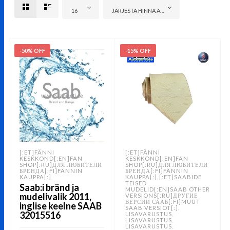
16
JÄRJESTA HINNA ALUSEL: ODAVAMAST KALLIMANI
-50% OFF
-15% OFF
[:ET]FÄNNI
[:ET]FÄNNI
KESKKOND[:EN]FAN
KESKKOND[:EN]FAN
SHOP[:RU]ДЛЯ ЛЮБИТЕЛИ
SHOP[:RU]ДЛЯ ЛЮБИТЕЛИ
БРЕНДА[:FI]FÄNNIN
БРЕНДА[:FI]FÄNNIN
KAUPPA[:]
KAUPPA[:]
[:ET]SAABIDE
,
TEISED
Saab:i bränd ja
MUDELID[:EN]SAAB OTHER
mudelivalik 2011,
VERSIONS[:RU]ДРУГИЕ
ВЕРСИИ СААБ[:FI]MUUT
inglise keelne SAAB
SAAB VERSIOT[:]
,
32015516
LISAVARUSTUS
,
LISAVARUSTUS
,
LISAVARUSTUS
,