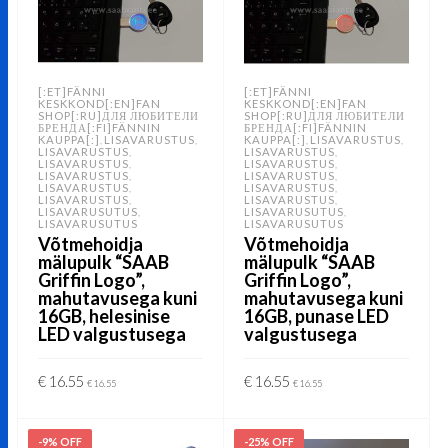
[:ET]FÄNNI
[:ET]FÄNNI
KESKKOND[:EN]FAN
KESKKOND[:EN]FAN
SHOP[:RU]ДЛЯ ЛЮБИТЕЛИ
SHOP[:RU]ДЛЯ ЛЮБИТЕЛИ
БРЕНДА[:FI]FÄNNIN
БРЕНДА[:FI]FÄNNIN
KAUPPA[:]
LISAVARUSTUS
KAUPPA[:]
LISAVARUSTUS
,
,
,
,
LISAVARUSTUS
LISAVARUSTUS
,
,
LISAVARUSTUS
LISAVARUSTUS
,
,
LISAVARUSTUS
LISAVARUSTUS
,
,
LISAVARUSTUS
LISAVARUSTUS
,
,
LISAVARUSTUS
LISAVARUSTUS
,
,
LISAVARUSUTUS
LISAVARUSUTUS
,
,
LISAVARUSUTUS
LISAVARUSUTUS
Võtmehoidja
Võtmehoidja
mälupulk “SAAB
mälupulk “SAAB
Griffin Logo”,
Griffin Logo”,
mahutavusega kuni
mahutavusega kuni
16GB, helesinise
16GB, punase LED
LED valgustusega
valgustusega
€
16.55
€
16.55
€
16.55
€
16.55
LISA KORVI
LISA KORVI
-9% OFF
-25% OFF