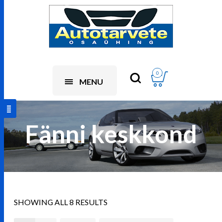
0
MENU
Fänni keskkond
SHOWING ALL 8 RESULTS