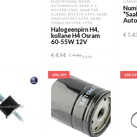
,
ELEKTRIOSAD
MUUD
LISAV
VI
,
AUTOMARGID
SAAB 9-3
Numb
,
MY1998-2002
SAAB 900
“Saa
,
CLASSIC MY1979-1993
SAAB
,
9000 MY1985-1998
SAAB
Auto
900NG MY1994-1998
Halogeenpirn H4,
€
5.4
kollane H4 Osram
60-55W 12V
LISA
Algne
Current
€
4.94
€
9.86
€
4.94
hind
price
LISA KORVI
oli:
is:
€ 9.86.
€ 4.94.
-20% OFF
-25% OF