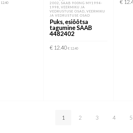
€
12.
,
12.40
2002
SAAB 900NG MY1994-
,
1998
VEERMIKU JA
,
VEDRUSTUSE OSAD
VEERMIKU
VI
LISA
JA VEDRUSTUSE OSAD
Puks, esiõõtsa
tagumine SAAB
4482402
€
12.40
€
12.40
LISA KORVI
1
2
3
4
5