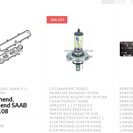
-50% OFF
,
SAD
SAAB 9-3
[:ET]SAABIDE TEISED
KEREO
002
MUDELID[:EN]SAAB OTHER
KEREO
VERSIONS[:RU]ДРУГИЕ ВЕРСИИ
KEREO
hend,
СААБ[:FI]MUUT SAAB
KEREO
hend SAAB
,
VERSIOT[:]
[:ET]VOLVO
KEREO
108
VARUOSAD[:EN]VOLVO
LISAV
PARTS[:RU]ЗАПЧАСТИ ДЛЯ
LISAV
,
ВОЛЬВО[:FI]VOLVO:N OSAT[:]
LISAV
,
,
ELEKTRIOSAD
ELEKTRIOSAD
LISAV
,
,
.10
ELEKTRIOSAD
ELEKTRIOSAD
LISAV
,
,
ELEKTRIOSAD
ELEKTRIOSAD
LISAV