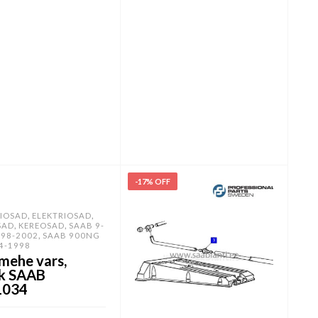
-17% OFF
,
,
RIOSAD
ELEKTRIOSAD
,
,
SAD
KEREOSAD
SAAB 9-
,
998-2002
SAAB 900NG
4-1998
mehe vars,
k SAAB
1034