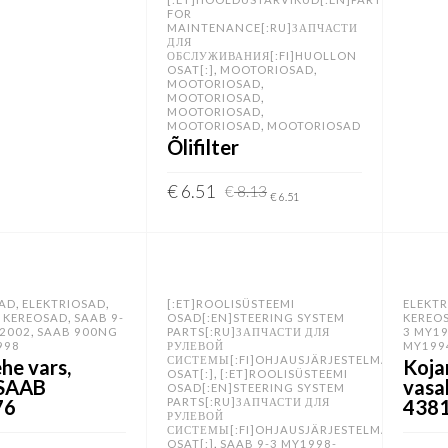
FOR
MAINTENANCE[:RU]ЗАПЧАСТИ
ДЛЯ
ОБСЛУЖИВАНИЯ[:FI]HUOLLON
,
,
OSAT[:]
MOOTORIOSAD
,
MOOTORIOSAD
,
MOOTORIOSAD
,
MOOTORIOSAD
,
MOOTORIOSAD
MOOTORIOSAD
Õlifilter
Algne
Current
€
6.51
€
8.13
€
6.51
hind
price
LISA KORVI
oli:
is:
€ 8.13.
€ 6.51.
,
,
SAD
ELEKTRIOSAD
[:ET]ROOLISÜSTEEMI
ELEKT
,
,
KEREOSAD
SAAB 9-
OSAD[:EN]STEERING SYSTEM
KEREO
,
-2002
SAAB 900NG
PARTS[:RU]ЗАПЧАСТИ ДЛЯ
3 MY1
998
РУЛЕВОЙ
MY199
СИСТЕМЫ[:FI]OHJAUSJÄRJESTELMÄN
he vars,
Koja
,
OSAT[:]
[:ET]ROOLISÜSTEEMI
SAAB
vasa
OSAD[:EN]STEERING SYSTEM
76
PARTS[:RU]ЗАПЧАСТИ ДЛЯ
438
РУЛЕВОЙ
СИСТЕМЫ[:FI]OHJAUSJÄRJESTELMÄN
,
OSAT[:]
SAAB 9-3 MY1998-