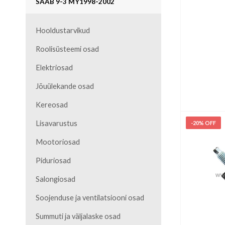
SAAB 9-3 MY1998-2002
LISA KOR
Hooldustarvikud
Roolisüsteemi osad
Elektriosad
Jõuülekande osad
Kereosad
Lisavarustus
-20% OFF
Mootoriosad
Piduriosad
Salongiosad
Soojenduse ja ventilatsiooni osad
Summuti ja väljalaske osad