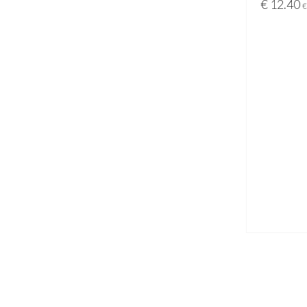
€
12.40
€
LISA KOR