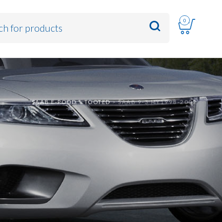
0
SAAB E-POOD
>
TOOTED
>
SAAB 9-3 MY1998-2002