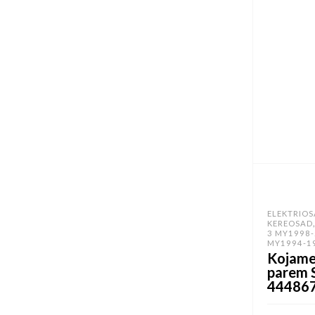
ELEKTRIO
KEREOSAD
3 MY1998
MY1994-1
Kojame
parem 
44486