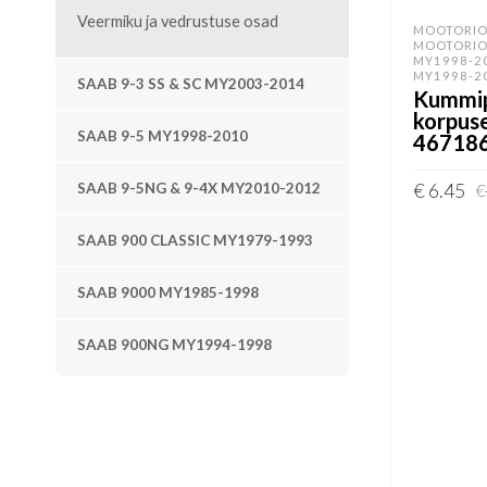
Veermiku ja vedrustuse osad
MOOTORIO
MOOTORIO
MY1998-2
MY1998-2
SAAB 9-3 SS & SC MY2003-2014
Kummipu
korpus
SAAB 9-5 MY1998-2010
46718
€
6.45
€
SAAB 9-5NG & 9-4X MY2010-2012
LISA KOR
SAAB 900 CLASSIC MY1979-1993
SAAB 9000 MY1985-1998
SAAB 900NG MY1994-1998