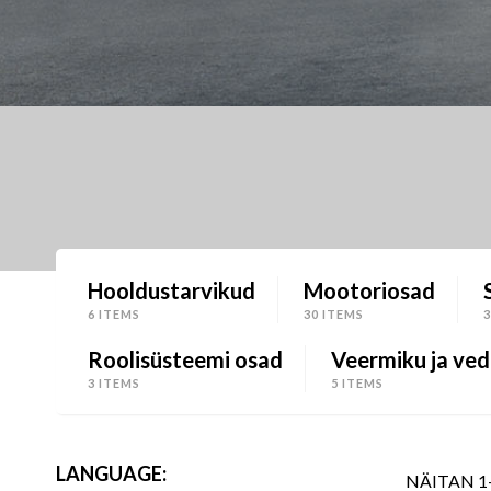
Hooldustarvikud
Mootoriosad
6 ITEMS
30 ITEMS
Roolisüsteemi osad
Veermiku ja ved
3 ITEMS
5 ITEMS
LANGUAGE:
NÄITAN 1