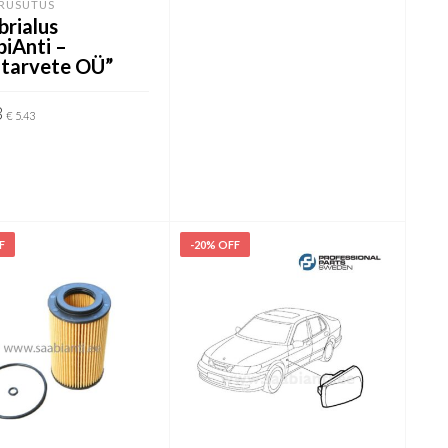
ARUSUTUS
rialus
biAnti –
tarvete OÜ”
3
€
5.43
 KORVI
F
-20% OFF