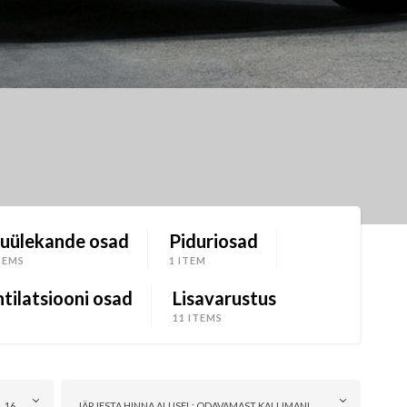
uülekande osad
Piduriosad
TEMS
1 ITEM
tilatsiooni osad
Lisavarustus
11 ITEMS
16
JÄRJESTA HINNA ALUSEL: ODAVAMAST KALLIMANI