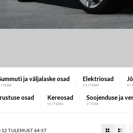
Summuti ja väljalaske osad
Elektriosad
Jõ
3 ITEMS
15 ITEMS
3 I
rustuse osad
Kereosad
Soojenduse ja ven
11 ITEMS
1 ITEM
–12 TULEMUST 64-ST