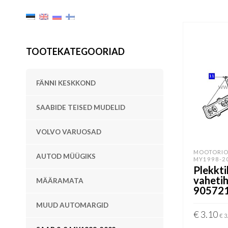
TOOTEKATEGOORIAD
FÄNNI KESKKOND
SAABIDE TEISED MUDELID
VOLVO VARUOSAD
MOOTORIO
AUTOD MÜÜGIKS
MY1998-2
Plekkti
vaheti
MÄÄRAMATA
90572
MUUD AUTOMARGID
€
3.10
€
3