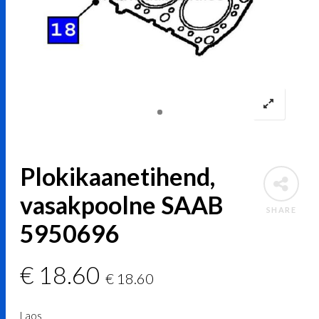
Plokikaanetihend,
vasakpoolne SAAB
SHARE
5950696
€
18.60
€
18.60
Laos