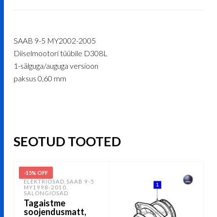
SAAB 9-5 MY2002-2005
Diiselmootori tüübile D308L
1-sälguga/auguga versioon
paksus 0,60 mm
SEOTUD TOOTED
-15% OFF
ELEKTRIOSAD
SAAB 9-5
,
MY1998-2010
,
SALONGIOSAD
Tagaistme
soojendusmatt,