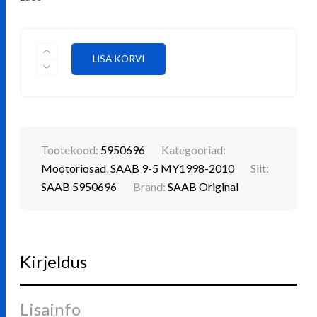
PLOKIKAANETIHEND,
LISA KORVI
VASAKPOOLNE
SAAB
5950696
KOGUS
Tootekood:
5950696
Kategooriad:
Mootoriosad
,
SAAB 9-5 MY1998-2010
Silt:
SAAB 5950696
Brand:
SAAB Original
Kirjeldus
Lisainfo