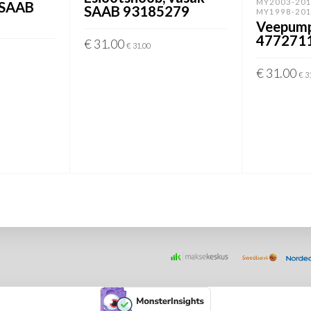
MY2003-20
t SAAB
SAAB 93185279
MY1998-20
Veepum
477271
€
31.00
€
31.00
LISA KORVI
€
31.00
€
3
LISA KORVI