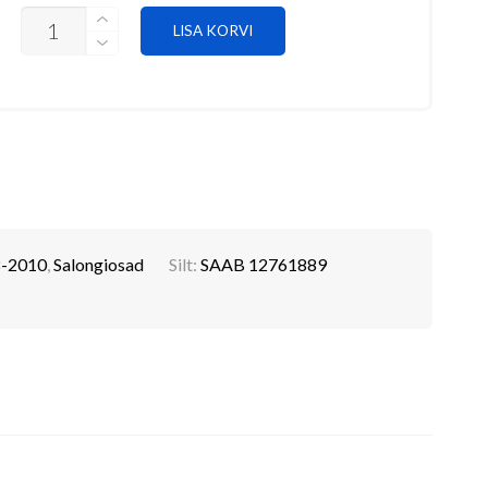
TOPSIHOIDJA
LISA KORVI
SAAB
12761889
KOGUS
-2010
,
Salongiosad
Silt:
SAAB 12761889