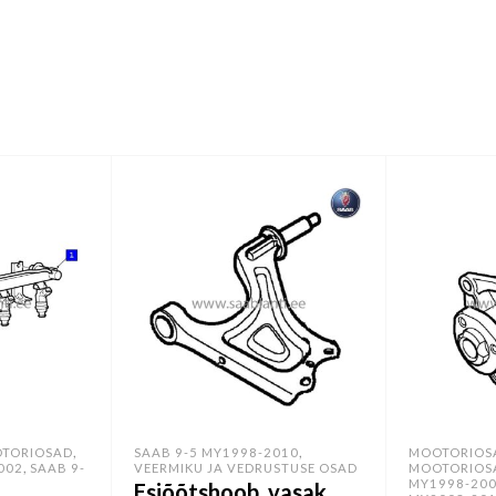
,
,
TORIOSAD
SAAB 9-5 MY1998-2010
MOOTORIOS
,
002
SAAB 9-
VEERMIKU JA VEDRUSTUSE OSAD
MOOTORIOS
MY1998-20
Esiõõtshoob, vasak