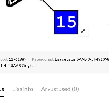
kood:
12761889
Kategooriad:
Lisavarustus
,
SAAB 9-5 MY1998
:
1-4-4
,
SAAB Original
us
Lisainfo
Arvustused (0)