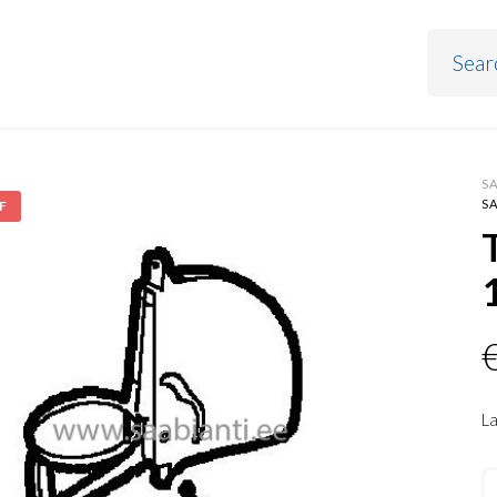
S
S
F
L