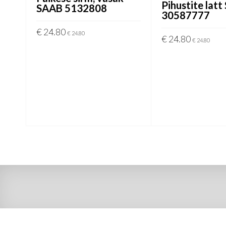
Pihustite lat
SAAB 5132808
30587777
€
24.80
€
24.80
€
24.80
€
24.80
LISA KORVI
LISA KORVI