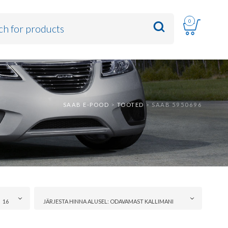
0
SAAB E-POOD
>
TOOTED
>
SAAB 5950696
16
JÄRJESTA HINNA ALUSEL: ODAVAMAST KALLIMANI