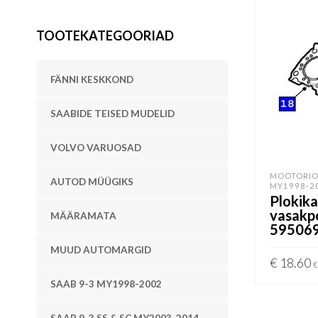
TOOTEKATEGOORIAD
FÄNNI KESKKOND
SAABIDE TEISED MUDELID
VOLVO VARUOSAD
MOOTORIO
AUTOD MÜÜGIKS
MY1998-2
Plokika
vasakp
MÄÄRAMATA
59506
MUUD AUTOMARGID
€
18.60
€
SAAB 9-3 MY1998-2002
LISA KOR