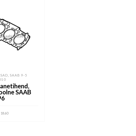
,
SAD
SAAB 9-5
010
anetihend,
oolne SAAB
96
18.60
VI