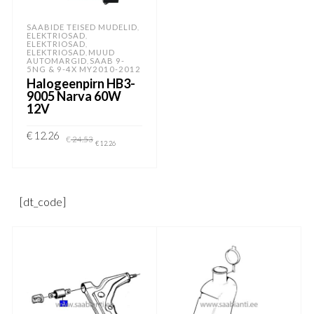
SAABIDE TEISED MUDELID
,
ELEKTRIOSAD
,
ELEKTRIOSAD
,
ELEKTRIOSAD
MUUD
,
AUTOMARGID
SAAB 9-
,
5NG & 9-4X MY2010-2012
Halogeenpirn HB3-
9005 Narva 60W
12V
Algne
Current
€
12.26
€
24.53
hind
price
€
12.26
oli:
is:
€ 24.53.
€ 12.26.
LISA KORVI
[dt_code]