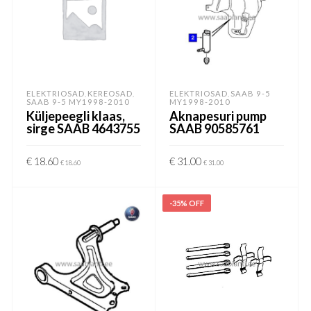
ELEKTRIOSAD
KEREOSAD
ELEKTRIOSAD
SAAB 9-5
,
,
,
SAAB 9-5 MY1998-2010
MY1998-2010
Küljepeegli klaas,
Aknapesuri pump
sirge SAAB 4643755
SAAB 90585761
€
18.60
€
31.00
€
18.60
€
31.00
LISA KORVI
LISA KORVI
-35% OFF