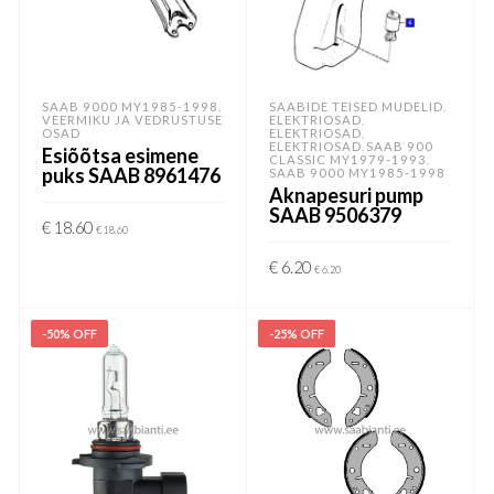
SAAB 9000 MY1985-1998
SAABIDE TEISED MUDELID
,
,
VEERMIKU JA VEDRUSTUSE
ELEKTRIOSAD
,
OSAD
ELEKTRIOSAD
,
ELEKTRIOSAD
SAAB 900
,
Esiõõtsa esimene
CLASSIC MY1979-1993
,
puks SAAB 8961476
SAAB 9000 MY1985-1998
Aknapesuri pump
SAAB 9506379
€
18.60
€
18.60
LISA KORVI
€
6.20
€
6.20
LISA KORVI
-50% OFF
-25% OFF