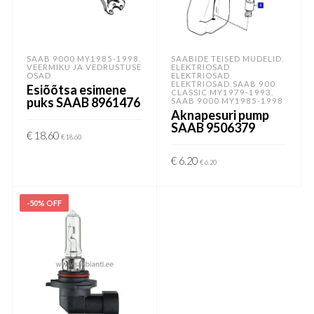
SAAB 9000 MY1985-1998
SAABIDE TEISED MUDELID
,
,
VEERMIKU JA VEDRUSTUSE
ELEKTRIOSAD
,
OSAD
ELEKTRIOSAD
,
ELEKTRIOSAD
SAAB 900
,
Esiõõtsa esimene
CLASSIC MY1979-1993
,
puks SAAB 8961476
SAAB 9000 MY1985-1998
Aknapesuri pump
SAAB 9506379
€
18.60
€
18.60
LISA KORVI
€
6.20
€
6.20
LISA KORVI
-50% OFF