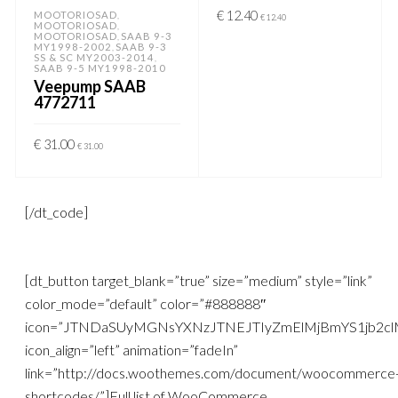
€
12.40
MOOTORIOSAD
,
€
12.40
MOOTORIOSAD
,
MOOTORIOSAD
SAAB 9-3
,
LISA KORVI
MY1998-2002
SAAB 9-3
,
SS & SC MY2003-2014
,
SAAB 9-5 MY1998-2010
Veepump SAAB
4772711
€
31.00
€
31.00
LISA KORVI
[/dt_code]
[dt_button target_blank=”true” size=”medium” style=”link”
color_mode=”default” color=”#888888″
icon=”JTNDaSUyMGNsYXNzJTNEJTIyZmElMjBmYS1jb2cl
icon_align=”left” animation=”fadeIn”
link=”http://docs.woothemes.com/document/woocommerce
shortcodes/”]Full list of WooCommerce