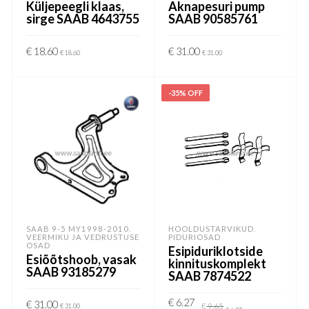
Küljepeegli klaas,
Aknapesuri pump
sirge SAAB 4643755
SAAB 90585761
€
18.60
€
31.00
€
18.60
€
31.00
LISA KORVI
LISA KORVI
-35% OFF
SAAB 9-5 MY1998-2010
HOOLDUSTARVIKUD
,
,
VEERMIKU JA VEDRUSTUSE
PIDURIOSAD
OSAD
Esipiduriklotside
Esiõõtshoob, vasak
kinnituskomplekt
SAAB 93185279
SAAB 7874522
Algne
Current
€
6.27
€
31.00
€
9.65
€
31.00