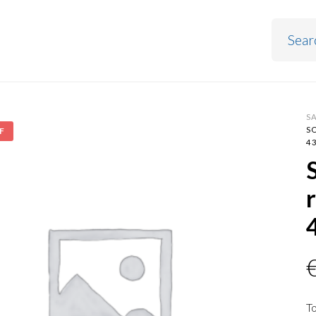
S
S
F
4
T