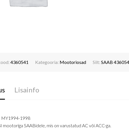
kood:
4360541
Kategooria:
Mootoriosad
Silt:
SAAB 43605
us
Lisainfo
0 MY1994-1998
I mootoriga SAABidele, mis on varustatud AC või ACC-ga.