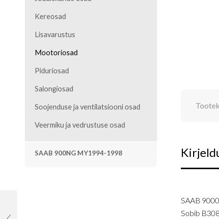
Kereosad
Lisavarustus
Mootoriosad
Piduriosad
Salongiosad
Toote
Soojenduse ja ventilatsiooni osad
Veermiku ja vedrustuse osad
Kirjeld
SAAB 900NG MY1994-1998
SAAB 900
Sobib B308