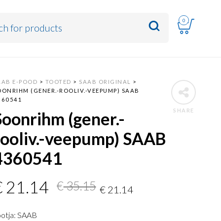
0
AAB E-POOD
>
TOOTED
>
SAAB ORIGINAL
>
OONRIHM (GENER.-ROOLIV.-VEEPUMP) SAAB
360541
SHARE
Soonrihm (gener.-
rooliv.-veepump) SAAB
4360541
Algne
Current
€
21.14
€
35.15
€
21.14
hind
price
ootja: SAAB