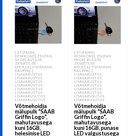
[:ET]FÄNNI
[:ET]FÄNNI
KESKKOND[:EN]FAN
KESKKOND[:EN]FAN
SHOP[:RU]ДЛЯ
SHOP[:RU]ДЛЯ
ЛЮБИТЕЛИ
ЛЮБИТЕЛИ
БРЕНДА[:FI]FÄNNIN
БРЕНДА[:FI]FÄNNIN
KAUPPA[:]
KAUPPA[:]
,
,
LISAVARUSTUS
LISAVARUSTUS
,
,
LISAVARUSTUS
LISAVARUSTUS
,
,
LISAVARUSTUS
LISAVARUSTUS
,
,
LISAVARUSTUS
LISAVARUSTUS
,
,
LISAVARUSTUS
LISAVARUSTUS
,
,
LISAVARUSTUS
LISAVARUSTUS
,
,
LISAVARUSUTUS
LISAVARUSUTUS
,
,
LISAVARUSUTUS
LISAVARUSUTUS
Võtmehoidja
Võtmehoidja
mälupulk “SAAB
mälupulk “SAAB
Griffin Logo”,
Griffin Logo”,
mahutavusega
mahutavusega
kuni 16GB,
kuni 16GB, punase
helesinise LED
LED valgustusega