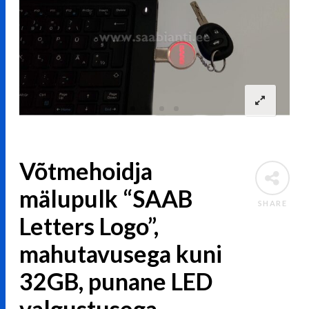
Võtmehoidja
mälupulk “SAAB
SHARE
Letters Logo”,
mahutavusega kuni
32GB, punane LED
valgustusega