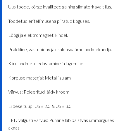
Uus toode, kõrge kvaliteediga ning silmatorkavalt ilus.
Toodetud eritellimusena piiratud koguses.
Löögi ja elektromagneti kindel.
Praktiline, vastupidav ja usaldusväärne andmekandja.
Kiire andmete edastamine ja lugemine.
Korpuse materjal: Metalli sulam
Värvus: Poleeritud läikiv kroom
Liidese tüüp: USB 2.0 & USB 3.0
LED valgusti värvus: Punane läbipaistvas ümmarguses
aknas