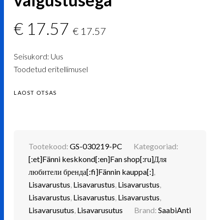
€
17.57
€
17.57
Seisukord: Uus
Toodetud eritellimusel
LAOST OTSAS
Tootekood:
GS-030219-PC
Kategooriad:
[:et]Fänni keskkond[:en]Fan shop[:ru]Для
любители бренда[:fi]Fännin kauppa[:]
,
Lisavarustus
,
Lisavarustus
,
Lisavarustus
,
Lisavarustus
,
Lisavarustus
,
Lisavarustus
,
Lisavarusutus
,
Lisavarusutus
Brand:
SaabiAnti