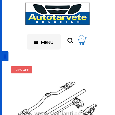
0
MENU
-23% OFF