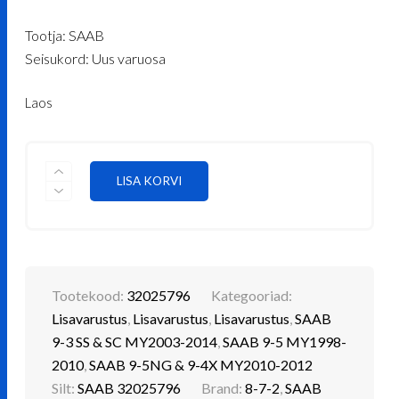
hind
price
Tootja: SAAB
oli:
is:
Seisukord: Uus varuosa
€ 242.22.
€ 185.95.
Laos
JALGRATTARAAM
LISA KORVI
TÕSTETAVA
TUGIVARREGA
SAAB
32025796
KOGUS
Tootekood:
32025796
Kategooriad:
Lisavarustus
,
Lisavarustus
,
Lisavarustus
,
SAAB
9-3 SS & SC MY2003-2014
,
SAAB 9-5 MY1998-
2010
,
SAAB 9-5NG & 9-4X MY2010-2012
Silt:
SAAB 32025796
Brand:
8-7-2
,
SAAB