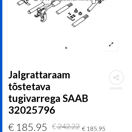
Jalgrattaraam
tõstetava
SHARE
tugivarrega SAAB
32025796
Algne
Current
€
185.95
€
242.22
€
185.95