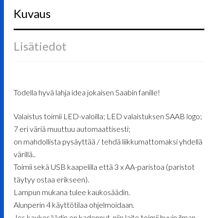
Kuvaus
Lisätiedot
Todella hyvä lahja idea jokaisen Saabin fanille!
Valaistus toimii LED-valoilla; LED valaistuksen SAAB logo;
7 eri väriä muuttuu automaattisesti;
on mahdollista pysäyttää / tehdä liikkumattomaksi yhdellä
värillä..
Toimii sekä USB kaapelilla että 3 x AA-paristoa (paristot
täytyy ostaa erikseen).
Lampun mukana tulee kaukosäädin.
Alunperin 4 käyttötilaa ohjelmoidaan.
Jos kaukosäädin on kadonnut, niin laite toimii hyvin ilman