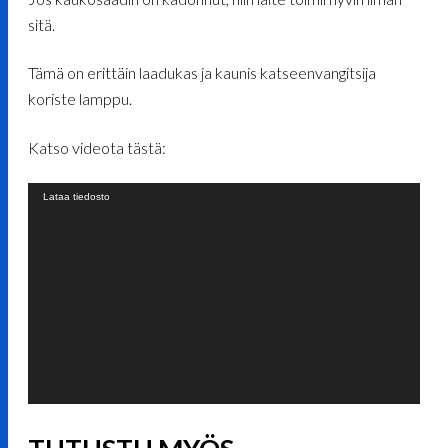
sitä.
Tämä on erittäin laadukas ja kaunis katseenvangitsija
koriste lamppu.
Katso videota tästä:
Videotoistin
Lataa tiedosto