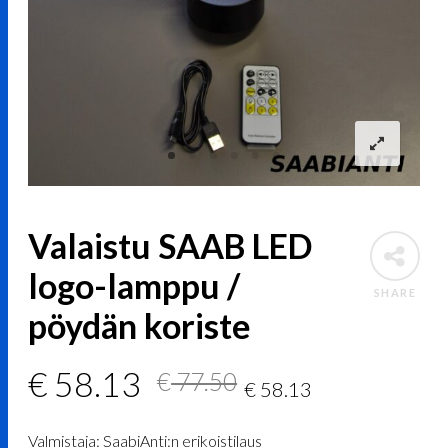
Valaistu SAAB LED
logo-lamppu /
SHARE
pöydän koriste
Alkuperäinen
Nykyinen
€
58.13
€
77.50
€
58.13
hinta
hinta
Valmistaja: SaabiAnti:n erikoistilaus