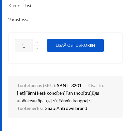
oli:
on:
Kunto: Uusi
€ 77.50.
€ 58.13.
Varastossa
VALAISTU
LISÄÄ OSTOSKORIIN
SAAB
LED
LOGO-
LAMPPU
/
PÖYDÄN
KORISTE
MÄÄRÄ
Tuotetunnus (SKU):
SBNT-3201
Osasto:
[:et]Fänni keskkond[:en]Fan shop[:ru]Для
любители бренда[:fi]Fännin kauppa[:]
Tuotemerkki:
SaabiAnti own brand