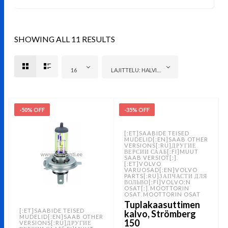
SHOWING ALL 11 RESULTS
16
LAJITTELU: HALVIN ENSIN
-50% OFF
-35% OFF
[:ET]SAABIDE TEISED
MUDELID[:EN]SAAB OTHER
VERSIONS[:RU]ДРУГИЕ
ВЕРСИИ СААБ[:FI]MUUT
SAAB VERSIOT[:]
,
[:ET]VOLVO
VARUOSAD[:EN]VOLVO
PARTS[:RU]ЗАПЧАСТИ ДЛЯ
ВОЛЬВО[:FI]VOLVO:N
OSAT[:]
MOOTTORIN
,
OSAT
MOOTTORIN OSAT
,
Tuplakaasuttimen
[:ET]SAABIDE TEISED
kalvo, Strömberg
MUDELID[:EN]SAAB OTHER
150
VERSIONS[:RU]ДРУГИЕ