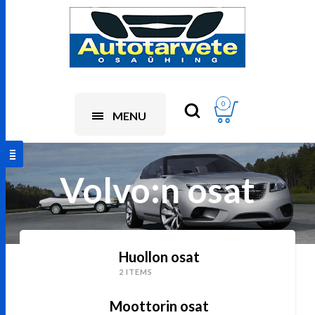
0
MENU
Volvo:n osat
Huollon osat
2 ITEMS
Moottorin osat