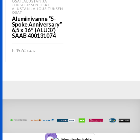
OSAT
ALUSTAN JA
,
JOUSITUKSEN OSAT
,
ALUSTAN JA JOUSITUKSEN
OSAT
Alumiinivanne “5-
Spoke Anniversary”
6,5 x 16″ (ALU37)
SAAB 400131074
€
49.60
€
49.60
LISÄÄ OSTOSKORIIN