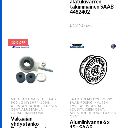
alatukivarren
takimmainen SAAB
4482402
€
12.40
€
12.40
LISÄÄ OSTOSKORIIN
-30% OFF
MUUT AUTOMERKIT
SAAB
SAAB 9-3 MY1998-2002
,
,
900NG MY1994-1998
SAAB 900NG MY1994-
,
ALUSTAN JA JOUSITUKSEN
1998
ALUSTAN JA
,
OSAT
ALUSTAN JA
JOUSITUKSEN OSAT
,
,
JOUSITUKSEN OSAT
ALUSTAN JA JOUSITUKSEN
OSAT
Vakaajan
Alumiinivanne 6 x
yhdystanko
15″ SAAB