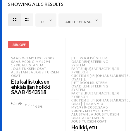
SHOWING ALL 5 RESULTS
16
LAJITTELU: HALVIN ENSIN
-25% OFF
SAAB 9-3 MY1998-2002
[:ET]ROOLISÜSTEEMI
,
SAAB 900NG MY1994-
OSAD[:EN]STEERING
1998
ALUSTAN JA
SYSTEM
,
JOUSITUKSEN OSAT
PARTS[:RU]ЗАПЧАСТИ ДЛЯ
,
ALUSTAN JA JOUSITUKSEN
РУЛЕВОЙ
OSAT
СИСТЕМЫ[:FI]OHJAUSJÄRJESTE
OSAT[:]
,
Etu kallistuksen
[:ET]ROOLISÜSTEEMI
ehkäisijän holkki
OSAD[:EN]STEERING
SYSTEM
SAAB 4543518
PARTS[:RU]ЗАПЧАСТИ ДЛЯ
РУЛЕВОЙ
СИСТЕМЫ[:FI]OHJAUSJÄRJESTE
Alkuperäinen
Nykyinen
€
5.98
OSAT[:]
SAAB 9-3
,
€
7.97
hinta
hinta
€
5.98
MY1998-2002
SAAB
,
oli:
on:
900NG MY1994-1998
,
ALUSTAN JA JOUSITUKSEN
€ 7.97.
€ 5.98.
LISÄÄ OSTOSKORIIN
OSAT
ALUSTAN JA
,
JOUSITUKSEN OSAT
Holkki, etu