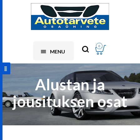
0
MENU
Alustan ja
jousituksen osat