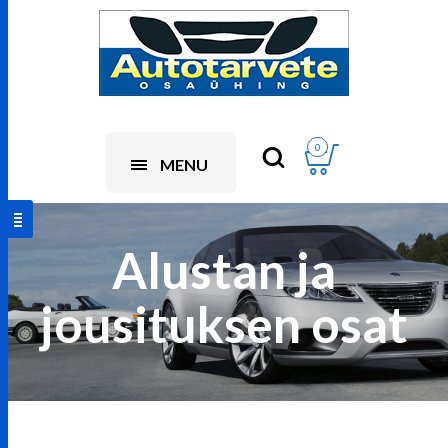
0
MENU
Alustan ja
jousituksen osat