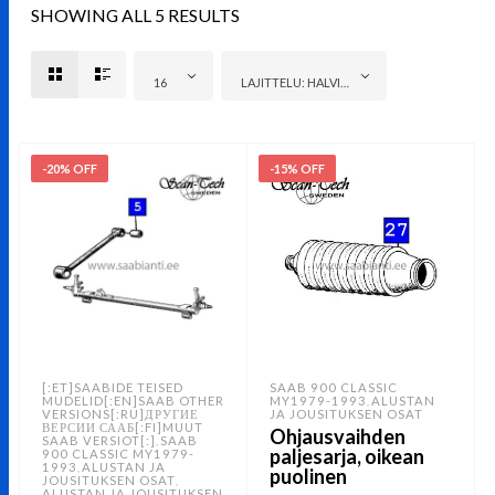
SHOWING ALL 5 RESULTS
16
LAJITTELU: HALVIN ENSIN
-20% OFF
-15% OFF
[:ET]SAABIDE TEISED
SAAB 900 CLASSIC
MUDELID[:EN]SAAB OTHER
MY1979-1993
ALUSTAN
,
VERSIONS[:RU]ДРУГИЕ
JA JOUSITUKSEN OSAT
ВЕРСИИ СААБ[:FI]MUUT
Ohjausvaihden
SAAB VERSIOT[:]
SAAB
,
paljesarja, oikean
900 CLASSIC MY1979-
1993
ALUSTAN JA
,
puolinen
JOUSITUKSEN OSAT
,
ALUSTAN JA JOUSITUKSEN