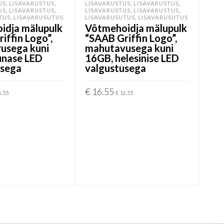
,
,
,
,
US
LISAVARUSTUS
LISAVARUSTUS
LISAVARUSTUS
Pic
,
,
,
,
US
LISAVARUSTUS
LISAVARUSTUS
LISAVARUSTUS
,
,
TUS
LISAVARUSUTUS
LISAVARUSUTUS
LISAVARUSUTUS
idja mälupulk
Võtmehoidja mälupulk
€
7
iffin Logo”,
“SAAB Griffin Logo”,
usega kuni
mahutavusega kuni
LI
unase LED
16GB, helesinise LED
usega
valgustusega
€
16.55
6.55
€
16.55
LISA KORVI