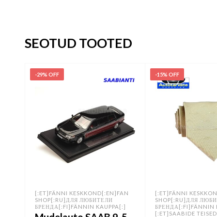
SEOTUD TOOTED
-29% OFF
-15% OFF
[:ET]FÄNNI KESKKOND[:EN]FAN
[:ET]FÄNNI KESKKO
SHOP[:RU]ДЛЯ ЛЮБИТЕЛИ
SHOP[:RU]ДЛЯ ЛЮБ
БРЕНДА[:FI]FÄNNIN KAUPPA[:]
БРЕНДА[:FI]FÄNNIN 
[:ET]SAABIDE TEISE
Mudelauto SAAB 9-5