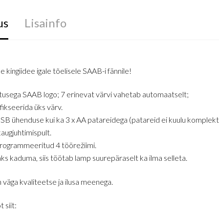
us
Lisainfo
 kingiidee igale tõelisele SAAB-i fännile!
usega SAAB logo; 7 erinevat värvi vahetab automaatselt;
fikseerida üks värv.
USB ühenduse kui ka 3 x AA patareidega (patareid ei kuulu komplekti
augjuhtimispult.
programmeeritud 4 töörežiimi.
aks kaduma, siis töötab lamp suurepäraselt ka ilma selleta.
 väga kvaliteetse ja ilusa meenega.
 siit: