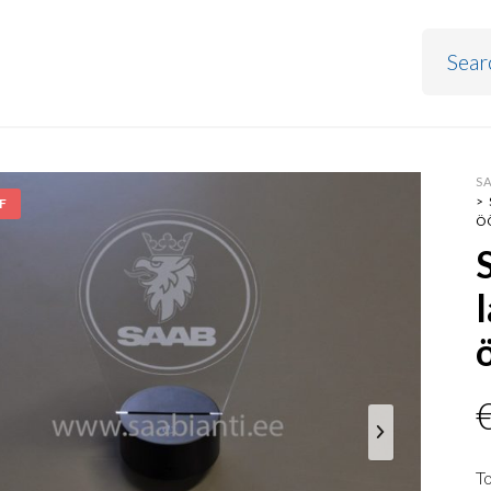
S
>
F
Ö
To