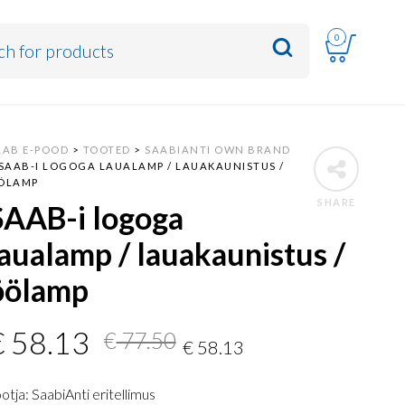
0
AAB E-POOD
>
TOOTED
>
SAABIANTI OWN BRAND
SAAB-I LOGOGA LAUALAMP / LAUAKAUNISTUS /
ÖLAMP
SHARE
SAAB-i logoga
laualamp / lauakaunistus /
öölamp
Algne
Current
€
58.13
€
77.50
€
58.13
hind
price
otja: SaabiAnti eritellimus