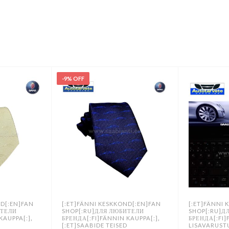
-9% OFF
ND[:EN]FAN
[:ET]FÄNNI KESKKOND[:EN]FAN
[:ET]FÄNNI
ИТЕЛИ
SHOP[:RU]ДЛЯ ЛЮБИТЕЛИ
SHOP[:RU]Д
,
,
KAUPPA[:]
БРЕНДА[:FI]FÄNNIN KAUPPA[:]
БРЕНДА[:FI]
D
[:ET]SAABIDE TEISED
LISAVARUST