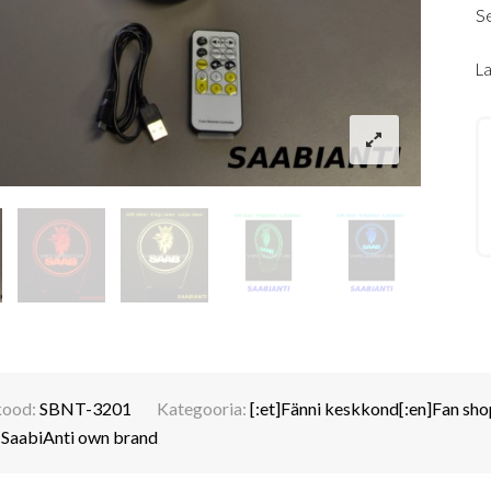
Se
L
kood:
SBNT-3201
Kategooria:
[:et]Fänni keskkond[:en]Fan sho
:
SaabiAnti own brand