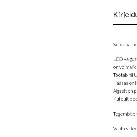
Kirjeld
Suurepärane
LED valgust
on võimalik 
Töötab nii 
Kaasas on k
Algselt on 
Kui pult pe
Tegemist on
Vaata videot