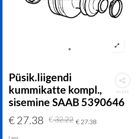
Püsik.liigendi
kummikatte kompl.,
SHARE
sisemine SAAB 5390646
Algne
Current
€
27.38
€
32.22
€
27.38
hind
price
Laos