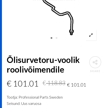
Õlisurvetoru-voolik
roolivõimendile
SHARE
Algne
Current
€
101.01
€
118.83
€
101.01
hind
price
Tootja: Professional Parts Sweden
oli:
is:
Seisund: Uus varuosa