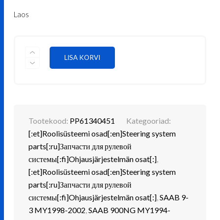
€ 118.83.
€ 101.01.
Laos
ÕLISURVETORU-
LISA KORVI
VOOLIK
ROOLIVÕIMENDILE
KOGUS
Tootekood:
PP61340451
Kategooriad:
[:et]Roolisüsteemi osad[:en]Steering system
parts[:ru]Запчасти для рулевой
системы[:fi]Ohjausjärjestelmän osat[:]
,
[:et]Roolisüsteemi osad[:en]Steering system
parts[:ru]Запчасти для рулевой
системы[:fi]Ohjausjärjestelmän osat[:]
,
SAAB 9-
3 MY1998-2002
,
SAAB 900NG MY1994-