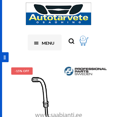
0
MENU
-15% OFF