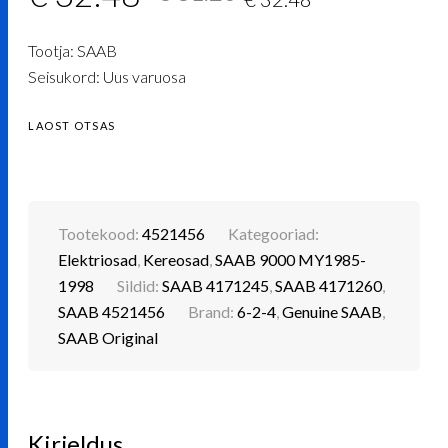
hind
price
Tootja: SAAB
oli:
is:
Seisukord: Uus varuosa
€ 81.20.
€ 32.48.
LAOST OTSAS
Tootekood:
4521456
Kategooriad:
Elektriosad
,
Kereosad
,
SAAB 9000 MY1985-
1998
Sildid:
SAAB 4171245
,
SAAB 4171260
,
SAAB 4521456
Brand:
6-2-4
,
Genuine SAAB
,
SAAB Original
Kirjeldus