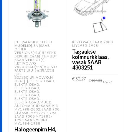
[:ET]SAABIDE TEISED
KEREOSAD
SAAB 9000
,
MUDELID[:EN]SAAB
MY1985-1998
OTHER
Tagaukse
VERSIONS[:RU]ДРУГИЕ
kolmnurkklaas,
ВЕРСИИ СААБ[:FI]MUUT
SAAB VERSIOT[:]
,
vasak SAAB
[:ET]VOLVO
4303251
VARUOSAD[:EN]VOLVO
PARTS[:RU]ЗАПЧАСТИ
ДЛЯ
ВОЛЬВО[:FI]VOLVO:N
Algne
Current
€
52.27
€
104.53
OSAT[:]
ELEKTRIOSAD
,
,
hind
price
€
52.27
ELEKTRIOSAD
,
oli:
is:
ELEKTRIOSAD
,
€ 104.53.
€ 52.27.
ELEKTRIOSAD
LISA KORVI
,
ELEKTRIOSAD
,
ELEKTRIOSAD
,
ELEKTRIOSAD
MUUD
,
AUTOMARGID
SAAB 9-3
,
MY1998-2002
SAAB 900
,
CLASSIC MY1979-1993
,
SAAB 9000 MY1985-
1998
SAAB 900NG
,
MY1994-1998
Halogeenpirn H4,