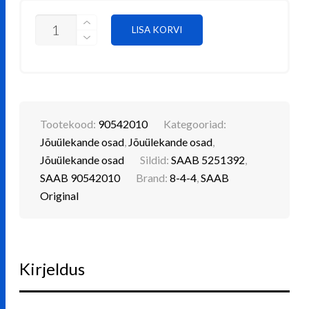
€ 67.87.
€ 54.29.
KÄIGUKASTI
LISA KORVI
LAAGER
SAAB
90542010
KOGUS
Tootekood:
90542010
Kategooriad:
Jõuülekande osad
,
Jõuülekande osad
,
Jõuülekande osad
Sildid:
SAAB 5251392
,
SAAB 90542010
Brand:
8-4-4
,
SAAB
Original
Kirjeldus