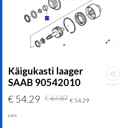
Käigukasti laager
SAAB 90542010
SHARE
Algne
Current
€
54.29
€
67.87
€
54.29
hind
price
Laos
oli:
is: