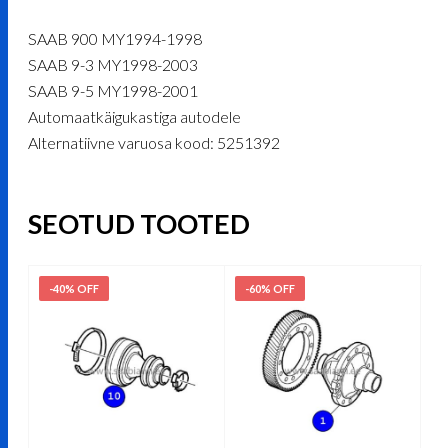
SAAB 900 MY1994-1998
SAAB 9-3 MY1998-2003
SAAB 9-5 MY1998-2001
Automaatkäigukastiga autodele
Alternatiivne varuosa kood: 5251392
SEOTUD TOOTED
-40% OFF
-60% OFF
-