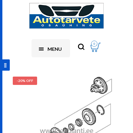
0
MENU
-20% OFF