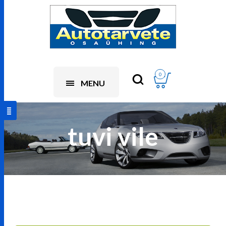
0
MENU
tuvi vile