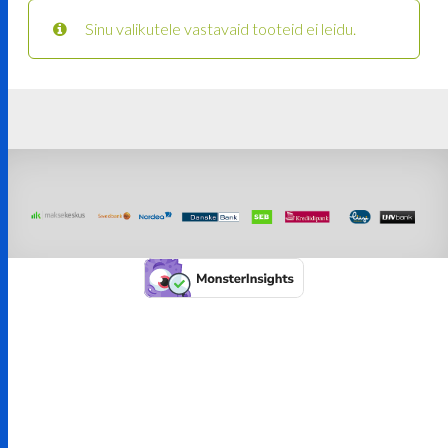
Sinu valikutele vastavaid tooteid ei leidu.