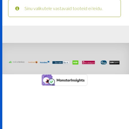
Sinu valikutele vastavaid tooteid ei leidu.