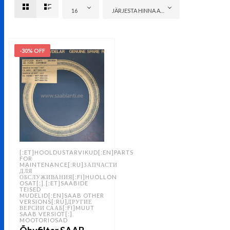
16
JÄRJESTA HINNA ALUSEL: ODAVAMAST KALLIMANI
-30% OFF
[:ET]HOOLDUSTARVIKUD[:EN]PARTS
FOR
MAINTENANCE[:RU]ЗАПЧАСТИ
ДЛЯ
ОБСЛУЖИВАНИЯ[:FI]HUOLLON
OSAT[:]
[:ET]SAABIDE
,
TEISED
MUDELID[:EN]SAAB OTHER
VERSIONS[:RU]ДРУГИЕ
ВЕРСИИ СААБ[:FI]MUUT
SAAB VERSIOT[:]
,
MOOTORIOSAD