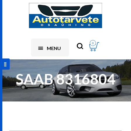
0
MENU
SAAB 8316804