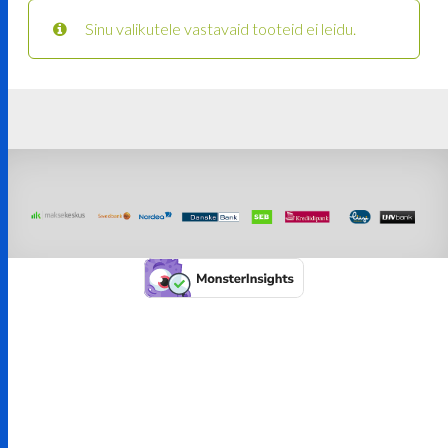
Sinu valikutele vastavaid tooteid ei leidu.