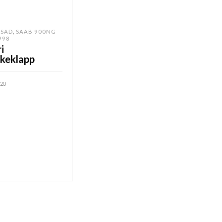
,
SAD
SAAB 900NG
998
i
skeklapp
.20
VI