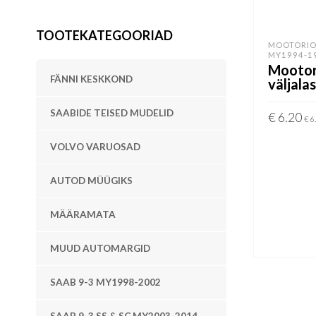
TOOTEKATEGOORIAD
MOOTORIO
MY1994-1
Mootor
FÄNNI KESKKOND
väljala
SAABIDE TEISED MUDELID
€
6.20
€
6
LISA KOR
VOLVO VARUOSAD
AUTOD MÜÜGIKS
MÄÄRAMATA
MUUD AUTOMARGID
SAAB 9-3 MY1998-2002