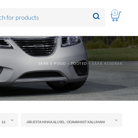
0
SAAB E-POOD
>
TOOTED
>
SAAB 4500864
16
JÄRJESTA HINNA ALUSEL: ODAVAMAST KALLIMANI