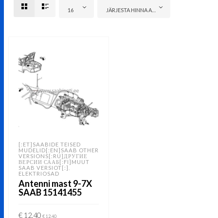
16
JÄRJESTA HINNA ALUSEL: ODAVAMAST KALLIMANI
[:ET]SAABIDE TEISED
MUDELID[:EN]SAAB OTHER
VERSIONS[:RU]ДРУГИЕ
ВЕРСИИ СААБ[:FI]MUUT
SAAB VERSIOT[:]
,
ELEKTRIOSAD
Antenni mast 9-7X
SAAB 15141455
€
12.40
€
12.40