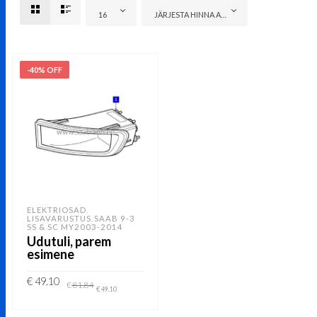
16
JÄRJESTA HINNA ALUSEL: ODAVAMAST KALLIMANI
-40% OFF
ELEKTRIOSAD
,
LISAVARUSTUS
SAAB 9-3
,
SS & SC MY2003-2014
Udutuli, parem
esimene
Algne
Current
€
49.10
€
81.84
hind
price
€
49.10
oli:
is:
€ 81.84.
€ 49.10.
LISA KORVI