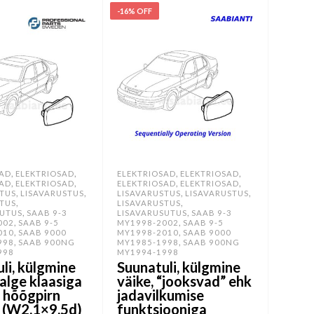
-16% OFF
,
,
,
,
SAD
ELEKTRIOSAD
ELEKTRIOSAD
ELEKTRIOSAD
,
,
,
,
SAD
ELEKTRIOSAD
ELEKTRIOSAD
ELEKTRIOSAD
,
,
,
,
TUS
LISAVARUSTUS
LISAVARUSTUS
LISAVARUSTUS
,
,
TUS
LISAVARUSTUS
,
,
SUTUS
SAAB 9-3
LISAVARUSUTUS
SAAB 9-3
,
,
002
SAAB 9-5
MY1998-2002
SAAB 9-5
,
,
010
SAAB 9000
MY1998-2010
SAAB 9000
,
,
998
SAAB 900NG
MY1985-1998
SAAB 900NG
998
MY1994-1998
li, külgmine
Suunatuli, külgmine
valge klaasiga
väike, “jooksvad” ehk
 hõõgpirn
jadavilkumise
(W2,1×9,5d)
funktsiooniga