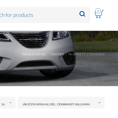
0
SAAB E-POOD
>
TOOTED
>
PROPARTS 35340000
16
JÄRJESTA HINNA ALUSEL: ODAVAMAST KALLIMANI