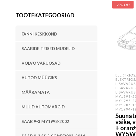
-20% OFF
TOOTEKATEGOORIAD
FÄNNI KESKKOND
SAABIDE TEISED MUDELID
VOLVO VARUOSAD
ELEKTRIO
AUTOD MÜÜGIKS
ELEKTRIO
LISAVARUS
LISAVARUS
MÄÄRAMATA
LISAVARU
MY1998-2
MY1998-2
MY1985-1
MUUD AUTOMARGID
MY1994-1
Suunatu
väike, 
SAAB 9-3 MY1998-2002
+ oranž
WY5W 