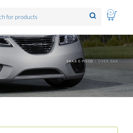
0
SAAB E-POOD
>
OVER-EAR