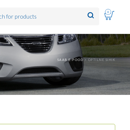
0
SAAB E-POOD
>
OPTILNE SIHIK