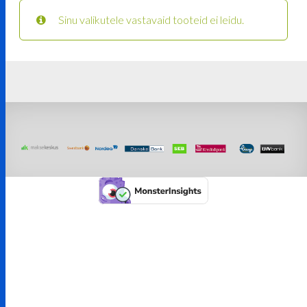
Sinu valikutele vastavaid tooteid ei leidu.