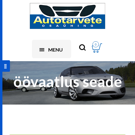
0
MENU
öövaatlus seade