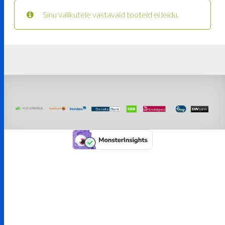
Sinu valikutele vastavaid tooteid ei leidu.