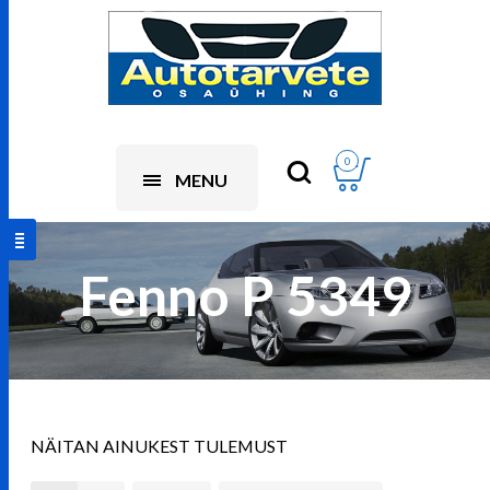
0
MENU
Fenno P 5349
NÄITAN AINUKEST TULEMUST