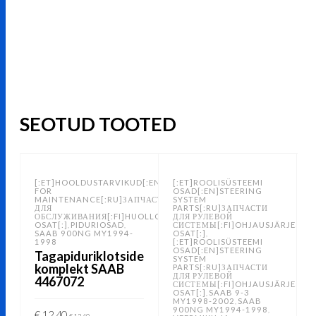
SEOTUD TOOTED
[:ET]HOOLDUSTARVIKUD[:EN]PARTS
[:ET]ROOLISÜSTEEMI
FOR
OSAD[:EN]STEERING
MAINTENANCE[:RU]ЗАПЧАСТИ
SYSTEM
ДЛЯ
PARTS[:RU]ЗАПЧАСТИ
ОБСЛУЖИВАНИЯ[:FI]HUOLLON
ДЛЯ РУЛЕВОЙ
OSAT[:]
PIDURIOSAD
СИСТЕМЫ[:FI]OHJAUSJÄRJESTE
,
,
SAAB 900NG MY1994-
OSAT[:]
,
1998
[:ET]ROOLISÜSTEEMI
OSAD[:EN]STEERING
Tagapiduriklotside
SYSTEM
komplekt SAAB
PARTS[:RU]ЗАПЧАСТИ
ДЛЯ РУЛЕВОЙ
4467072
СИСТЕМЫ[:FI]OHJAUSJÄRJESTE
OSAT[:]
SAAB 9-3
,
MY1998-2002
SAAB
,
900NG MY1994-1998
,
€
12.40