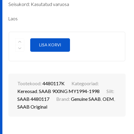
Seisukord: Kasutatud varuosa
Laos
TAGASTANGE
LISA KORVI
SAAB
4480117
KOGUS
Tootekood:
4480117K
Kategooriad:
Kereosad
,
SAAB 900NG MY1994-1998
Silt:
SAAB 4480117
Brand:
Genuine SAAB
,
OEM
,
SAAB Original