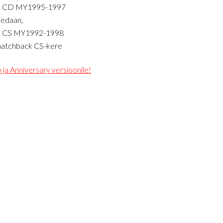
0 CD MY1995-1997
sedaan,
 CS MY1992-1998
 hatchback CS-kere
o ja Anniversary versioonile!