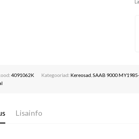
L
kood:
4091062K
Kategooriad:
Kereosad
,
SAAB 9000 MY1985
al
us
Lisainfo