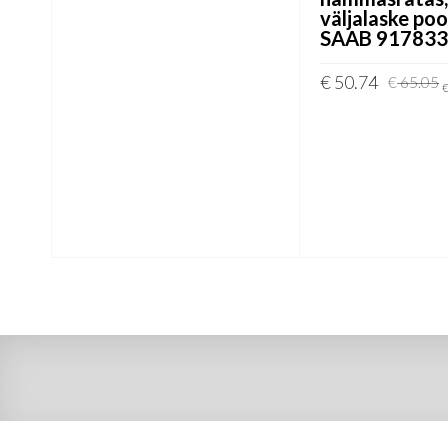
väljalaske poo
SAAB 91783
€
50.74
€
65.05
LISA KORVI
o
i