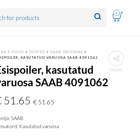
0
AAB E-POOD
>
TOOTED
>
SAAB ORIGINAL
>
SISPOILER, KASUTATUD VARUOSA SAAB 4091062
Esispoiler, kasutatud
SHARE
varuosa SAAB 4091062
€
51.65
€
51.65
ootja: SAAB
eisukord: Kasutatud varuosa