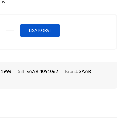
aos
ESISPOILER,
LISA KORVI
KASUTATUD
VARUOSA
SAAB
4091062
KOGUS
-1998
Silt:
SAAB 4091062
Brand:
SAAB