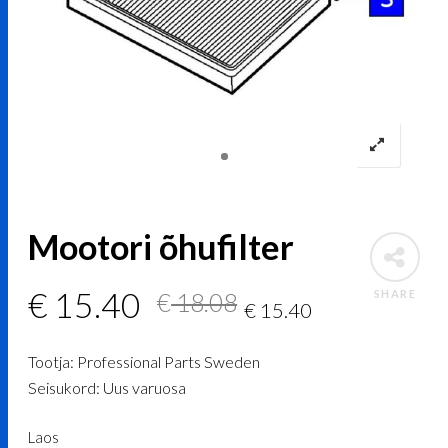
Mootori õhufilter
Algne
Current
€
15.40
SHARE
€
18.08
€
15.40
hind
price
Tootja: Professional Parts Sweden
oli:
is:
Seisukord: Uus varuosa
€ 18.08.
€ 15.40.
Laos