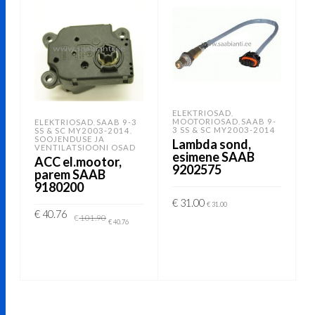
ELEKTRIOSAD
,
MOOTORIOSAD
SAAB 9-
,
ELEKTRIOSAD
SAAB 9-3
,
3 SS & SC MY2003-2014
SS & SC MY2003-2014
,
SOOJENDUSE JA
Lambda sond,
VENTILATSIOONI OSAD
esimene SAAB
ACC el.mootor,
9202575
parem SAAB
9180200
€
31.00
€
31.00
Algne
Current
€
40.76
€
101.90
hind
price
€
40.76
LISA KORVI
oli:
is:
€ 101.90.
€ 40.76.
LISA KORVI