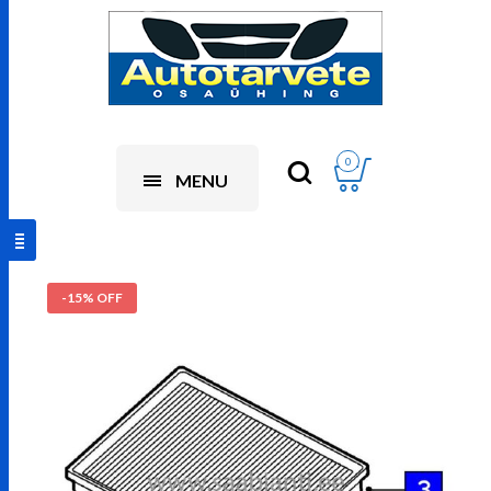
0
MENU
-15% OFF