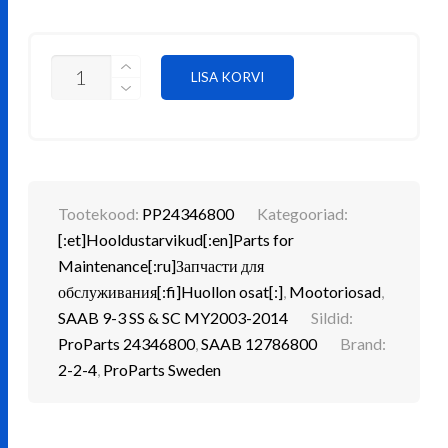
MOOTORI
LISA KORVI
ÕHUFILTER
KOGUS
Tootekood:
PP24346800
Kategooriad:
[:et]Hooldustarvikud[:en]Parts for
Maintenance[:ru]Запчасти для
обслуживания[:fi]Huollon osat[:]
,
Mootoriosad
,
SAAB 9-3 SS & SC MY2003-2014
Sildid:
ProParts 24346800
,
SAAB 12786800
Brand:
2-2-4
,
ProParts Sweden