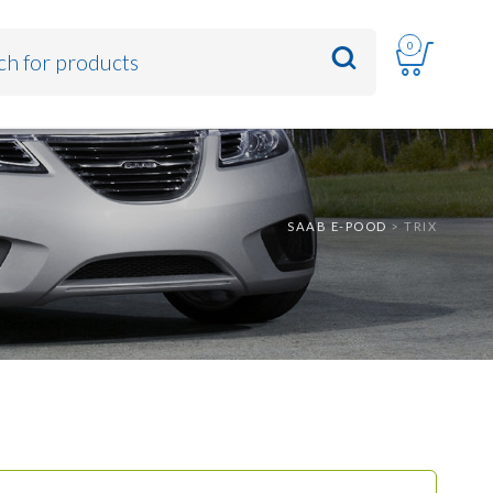
0
SAAB E-POOD
>
TRIX