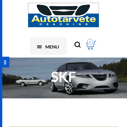
0
MENU
SKF