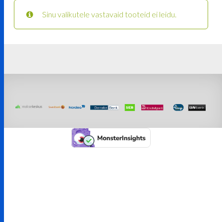
Sinu valikutele vastavaid tooteid ei leidu.