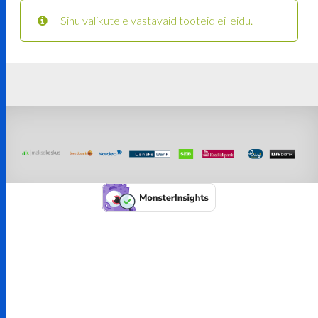
Sinu valikutele vastavaid tooteid ei leidu.