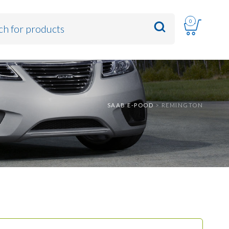
0
SAAB E-POOD
>
REMINGTON