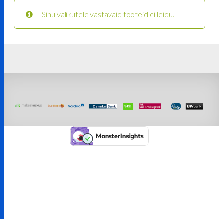
Sinu valikutele vastavaid tooteid ei leidu.