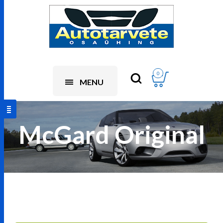
0
MENU
McGard Original