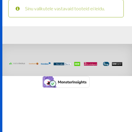
Sinu valikutele vastavaid tooteid ei leidu.