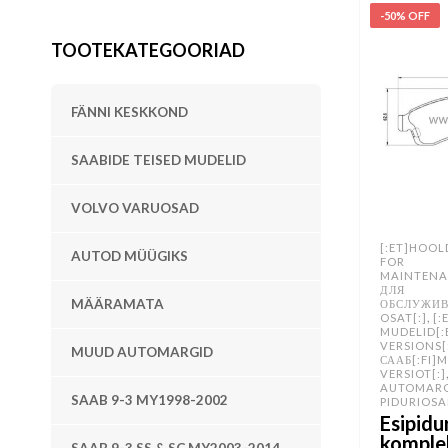
-50% OFF
TOOTEKATEGOORIAD
FÄNNI KESKKOND
SAABIDE TEISED MUDELID
VOLVO VARUOSAD
[:ET]HOOL
AUTOD MÜÜGIKS
FOR
MAINTENA
ДЛЯ
MÄÄRAMATA
ОБСЛУЖИВ
,
OSAT[:]
[:
MUDELID[:
VERSIONS[
MUUD AUTOMARGID
СААБ[:FI]
VERSIOT[:]
AUTOMAR
SAAB 9-3 MY1998-2002
PIDURIOSA
Esipidu
komple