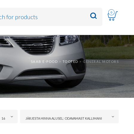
0
SAAB E-POOD
>
TOOTED
>
GENERAL MOTORS
16
JÄRJESTA HINNA ALUSEL: ODAVAMAST KALLIMANI