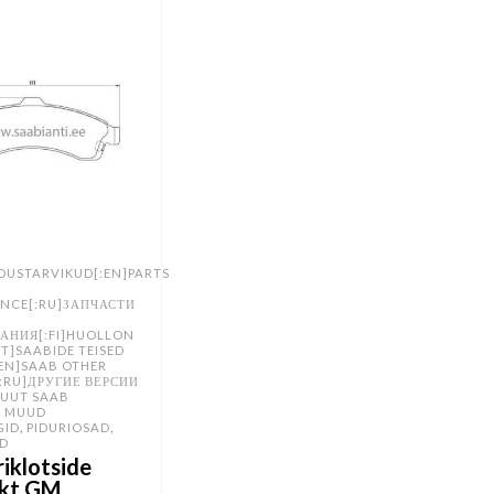
DUSTARVIKUD[:EN]PARTS
NCE[:RU]ЗАПЧАСТИ
АНИЯ[:FI]HUOLLON
ET]SAABIDE TEISED
EN]SAAB OTHER
:RU]ДРУГИЕ ВЕРСИИ
MUUT SAAB
,
MUUD
,
,
GID
PIDURIOSAD
D
riklotside
kt GM